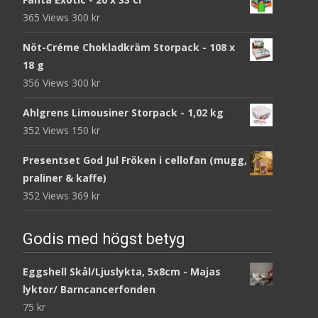
365 Views
300
kr
Nöt-Créme Chokladkräm Storpack - 108 x
18 g
356 Views
300
kr
Ahlgrens Limousiner Storpack - 1,02 kg
352 Views
150
kr
Presentset God Jul Fröken i cellofan (mugg,
praliner & kaffe)
352 Views
369
kr
Godis med högst betyg
Eggshell Skål/Ljuslykta, 5x8cm - Majas
lyktor/ Barncancerfonden
75
kr