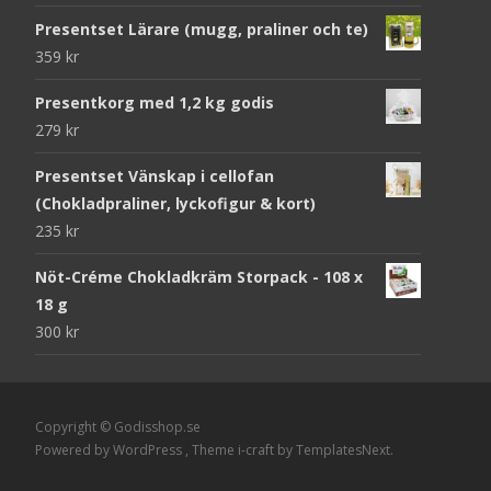
Presentset Lärare (mugg, praliner och te)
359
kr
Presentkorg med 1,2 kg godis
279
kr
Presentset Vänskap i cellofan
(Chokladpraliner, lyckofigur & kort)
235
kr
Nöt-Créme Chokladkräm Storpack - 108 x
18 g
300
kr
Copyright © Godisshop.se
Powered by WordPress
, Theme
i-craft
by TemplatesNext.