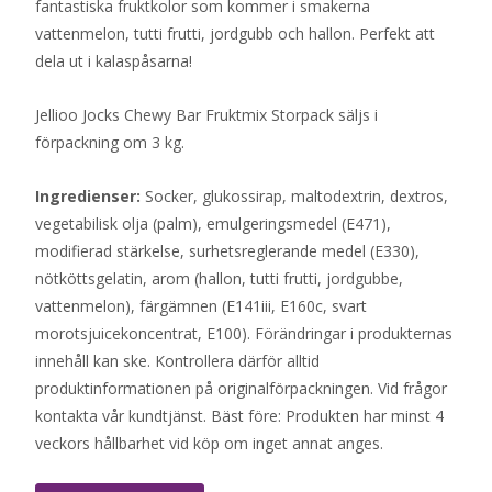
fantastiska fruktkolor som kommer i smakerna
vattenmelon, tutti frutti, jordgubb och hallon. Perfekt att
dela ut i kalaspåsarna!
Jellioo Jocks Chewy Bar Fruktmix Storpack säljs i
förpackning om 3 kg.
Ingredienser:
Socker, glukossirap, maltodextrin, dextros,
vegetabilisk olja (palm), emulgeringsmedel (E471),
modifierad stärkelse, surhetsreglerande medel (E330),
nötköttsgelatin, arom (hallon, tutti frutti, jordgubbe,
vattenmelon), färgämnen (E141iii, E160c, svart
morotsjuicekoncentrat, E100). Förändringar i produkternas
innehåll kan ske. Kontrollera därför alltid
produktinformationen på originalförpackningen. Vid frågor
kontakta vår kundtjänst. Bäst före: Produkten har minst 4
veckors hållbarhet vid köp om inget annat anges.