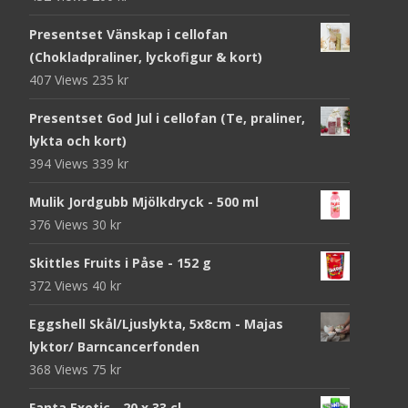
Presentset Vänskap i cellofan
(Chokladpraliner, lyckofigur & kort)
407 Views
235
kr
Presentset God Jul i cellofan (Te, praliner,
lykta och kort)
394 Views
339
kr
Mulik Jordgubb Mjölkdryck - 500 ml
376 Views
30
kr
Skittles Fruits i Påse - 152 g
372 Views
40
kr
Eggshell Skål/Ljuslykta, 5x8cm - Majas
lyktor/ Barncancerfonden
368 Views
75
kr
Fanta Exotic - 20 x 33 cl