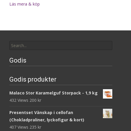
Läs mera & köp
Search
for:
Godis
Godis produkter
Malaco Stor Karamelguf Storpack - 1,9 kg
432 Views
200
kr
Presentset Vänskap i cellofan
(Chokladpraliner, lyckofigur & kort)
407 Views
235
kr