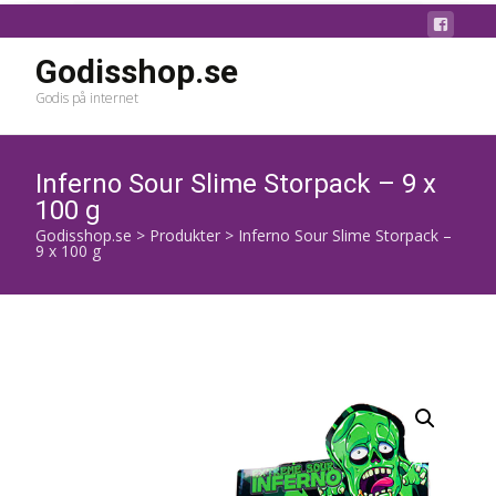
Godisshop.se
Godis på internet
Inferno Sour Slime Storpack – 9 x
100 g
Godisshop.se
>
Produkter
>
Inferno Sour Slime Storpack –
9 x 100 g