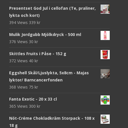
Presentset God Jul i cellofan (Te, praliner,
lykta och kort)
394 Views
339
kr
Mulik Jordgubb Mjölkdryck - 500 ml
376 Views
30
kr
Skittles Fruits i Påse - 152 g
372 Views
40
kr
Eggshell Skål/Ljuslykta, 5x8cm - Majas
lyktor/ Barncancerfonden
368 Views
75
kr
Fanta Exotic - 20 x 33 cl
365 Views
300
kr
Nöt-Créme Chokladkräm Storpack - 108 x
18 g