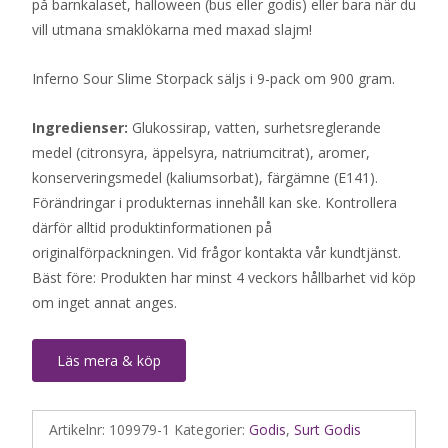
på barnkalaset, halloween (bus eller godis) eller bara när du
vill utmana smaklökarna med maxad slajm!
Inferno Sour Slime Storpack säljs i 9-pack om 900 gram.
Ingredienser:
Glukossirap, vatten, surhetsreglerande
medel (citronsyra, äppelsyra, natriumcitrat), aromer,
konserveringsmedel (kaliumsorbat), färgämne (E141).
Förändringar i produkternas innehåll kan ske. Kontrollera
därför alltid produktinformationen på
originalförpackningen. Vid frågor kontakta vår kundtjänst.
Bäst före: Produkten har minst 4 veckors hållbarhet vid köp
om inget annat anges.
Läs mera & köp
Artikelnr:
109979-1
Kategorier:
Godis
,
Surt Godis