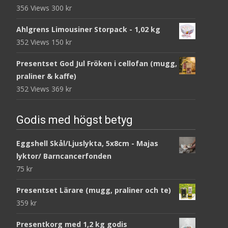
356 Views
300
kr
Ahlgrens Limousiner Storpack - 1,02 kg
352 Views
150
kr
Presentset God Jul Fröken i cellofan (mugg,
praliner & kaffe)
352 Views
369
kr
Godis med högst betyg
Eggshell Skål/Ljuslykta, 5x8cm - Majas
lyktor/ Barncancerfonden
75
kr
Presentset Lärare (mugg, praliner och te)
359
kr
Presentkorg med 1,2 kg godis