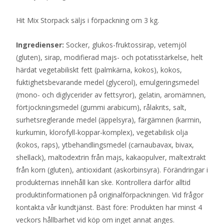
Hit Mix Storpack säljs i förpackning om 3 kg.
Ingredienser:
Socker, glukos-fruktossirap, vetemjöl
(gluten), sirap, modifierad majs- och potatisstärkelse, helt
härdat vegetabiliskt fett (palmkärna, kokos), kokos,
fuktighetsbevarande medel (glycerol), emulgeringsmedel
(mono- och diglycerider av fettsyror), gelatin, aromämnen,
förtjockningsmedel (gummi arabicum), rålakrits, salt,
surhetsreglerande medel (äppelsyra), färgämnen (karmin,
kurkumin, klorofyll-koppar-komplex), vegetabilisk olja
(kokos, raps), ytbehandlingsmedel (carnaubavax, bivax,
shellack), maltodextrin från majs, kakaopulver, maltextrakt
från korn (gluten), antioxidant (askorbinsyra). Förändringar i
produkternas innehåll kan ske. Kontrollera därför alltid
produktinformationen på originalförpackningen. Vid frågor
kontakta vår kundtjänst. Bäst före: Produkten har minst 4
veckors hållbarhet vid köp om inget annat anges.