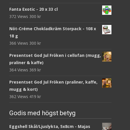
Fanta Exotic - 20 x 33 cl
372 Views
300
kr
Nöt-Créme Chokladkräm Storpack - 108 x
18 g
366 Views
300
kr
Presentset God Jul Fröken i cellofan (mugg,
praliner & kaffe)
364 Views
369
kr
Presentset God Jul Fröken (praliner, kaffe,
mugg & kort)
362 Views
419
kr
Godis med högst betyg
Eggshell Skål/Ljuslykta, 5x8cm - Majas