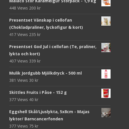
Malaco Stor Karamelguf Storpack - 1,9 kg
448 Views
200
kr
Presentset Vänskap i cellofan
(Chokladpraliner, lyckofigur & kort)
417 Views
235
kr
Presentset God Jul i cellofan (Te, praliner,
lykta och kort)
407 Views
339
kr
Mulik Jordgubb Mjölkdryck - 500 ml
381 Views
30
kr
Skittles Fruits i Påse - 152 g
377 Views
40
kr
Eggshell Skål/Ljuslykta, 5x8cm - Majas
lyktor/ Barncancerfonden
377 Views
75
kr