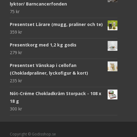
lyktor/ Barncancerfonden
75
kr
Presentset Lärare (mugg, praliner och te)
359
kr
Presentkorg med 1,2 kg godis
279
kr
Presentset Vänskap i cellofan
(Chokladpraliner, lyckofigur & kort)
235
kr
Nöt-Créme Chokladkräm Storpack - 108 x
18 g
300
kr
Copyright © Godisshop.se