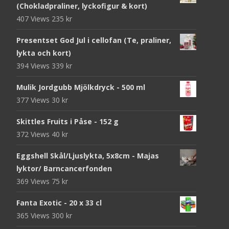
(Chokladpraliner, lyckofigur & kort)
407 Views
235
kr
Presentset God Jul i cellofan (Te, praliner,
lykta och kort)
394 Views
339
kr
Mulik Jordgubb Mjölkdryck - 500 ml
377 Views
30
kr
Skittles Fruits i Påse - 152 g
372 Views
40
kr
Eggshell Skål/Ljuslykta, 5x8cm - Majas
lyktor/ Barncancerfonden
369 Views
75
kr
Fanta Exotic - 20 x 33 cl
365 Views
300
kr