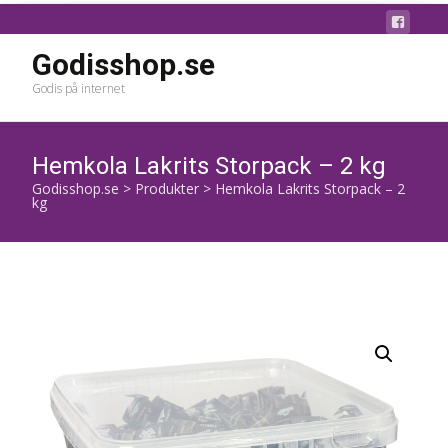
Godisshop.se
Godis på internet
Hemkola Lakrits Storpack – 2 kg
Godisshop.se
>
Produkter
>
Hemkola Lakrits Storpack – 2
kg