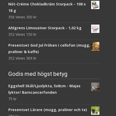
Nöt-Créme Chokladkräm Storpack - 108 x
18 g
356 Views
300
kr
Ahlgrens Limousiner Storpack - 1,02 kg
352 Views
150
kr
Presentset God Jul Fröken i cellofan (mugg,
praliner & kaffe)
352 Views
369
kr
Godis med högst betyg
Eggshell Skål/Ljuslykta, 5x8cm - Majas
lyktor/ Barncancerfonden
75
kr
Presentset Lärare (mugg, praliner och te)