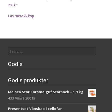
200
kr
Läs mera & köp
Search
for:
Godis
Godis produkter
Malaco Stor Karamelguf Storpack - 1,9 kg
433 Views
200
kr
Presentset Vänskap i cellofan