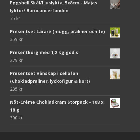
Eggshell Skål/Ljuslykta, 5x8cm - Majas
lyktor/ Barncancerfonden
75
kr
Presentset Lärare (mugg, praliner och te)
359
kr
Presentkorg med 1,2 kg godis
279
kr
Presentset Vänskap i cellofan
(Chokladpraliner, lyckofigur & kort)
235
kr
Nöt-Créme Chokladkräm Storpack - 108 x
18 g
300
kr