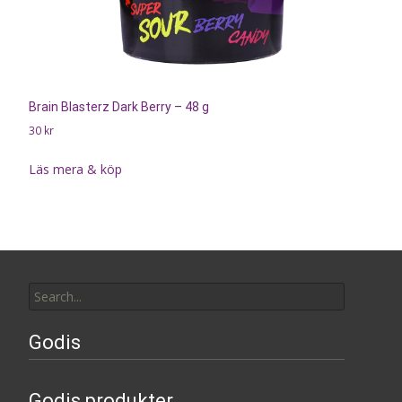
Brain Blasterz Dark Berry – 48 g
30
kr
Läs mera & köp
Search
for:
Godis
Godis produkter