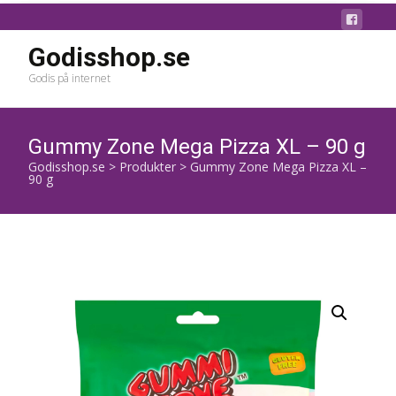
Godisshop.se
Godis på internet
Gummy Zone Mega Pizza XL – 90 g
Godisshop.se
>
Produkter
>
Gummy Zone Mega Pizza XL –
90 g