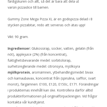
färdigskuren och allt, så det är bara att dela ut
varsin pizzaslice till barnen.
Gummy Zone Mega Pizza XL är en godispizza delad i 8
stycken pizzabitar, redo att serveras och ätas upp!
Vikt: 90 gram.
Ingredienser:
Glukossirap, socker, vatten, gelatin (från
nöt), äpplejuice (2%) (från koncentrat),
fuktighetsbevarande medel: sorbitolsirap,
surhetsreglerande medel: citronsyra, mjölksyra
mjölkprotein
, aromämnen, ytbehandlingsmedel: bivax
och karnaubavax, koncentrat från (spirulina, safflor, svart
morot), färgämnen: E100, E120, E150c, E171. Förändringar
i produkternas innehåll kan ske. Kontrollera därför alltid
produktinformationen på originalförpackningen. Vid frågor
kontakta vår kundtjänst.