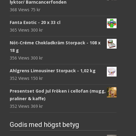
lyktor/ Barncancerfonden
368 Views
75
kr
Fanta Exotic - 20 x 33 cl
365 Views
300
kr
Nöt-Créme Chokladkräm Storpack - 108 x
18 g
356 Views
300
kr
Ahlgrens Limousiner Storpack - 1,02 kg
352 Views
150
kr
Presentset God Jul Fröken i cellofan (mugg,
praliner & kaffe)
352 Views
369
kr
Godis med högst betyg