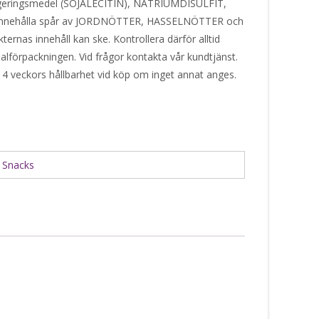
ulgeringsmedel (SOJALECITIN), NATRIUMDISULFIT,
an innehålla spår av JORDNÖTTER, HASSELNÖTTER och
rnas innehåll kan ske. Kontrollera därför alltid
alförpackningen. Vid frågor kontakta vår kundtjänst.
 4 veckors hållbarhet vid köp om inget annat anges.
:
Snacks