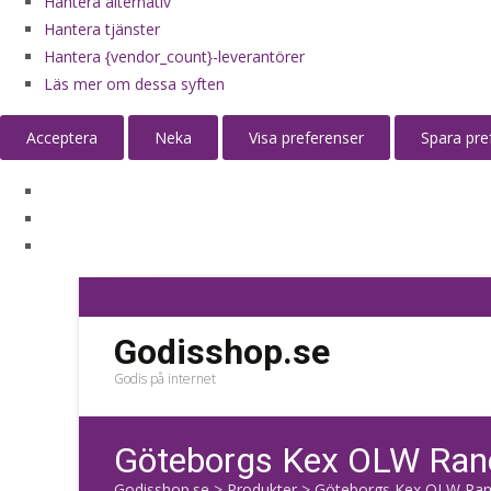
Hantera alternativ
Hantera tjänster
Hantera {vendor_count}-leverantörer
Läs mer om dessa syften
Acceptera
Neka
Visa preferenser
Spara pre
Godisshop.se
Godis på internet
Göteborgs Kex OLW Ran
Godisshop.se
>
Produkter
>
Göteborgs Kex OLW Ran