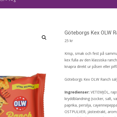
Göteborgs Kex OLW Ra
25
kr
Krisp, smak och fest på samm
kex fulla av den klassiska ran
knapra direkt ur påsen eller pif
Göteborgs Kex OLW Ranch sälj
Ingredienser:
VETEMJÖL, raps
kryddblandning (socker, salt, v
paprika, persilja, cayennepeppa
OSTPULVER, jästextrakt, arom, 