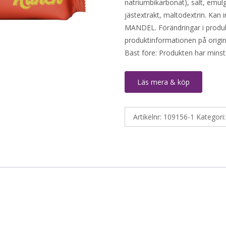
natriumbikarbonat), salt, em
jästextrakt, maltodextrin. K
MANDEL. Förändringar i produkte
produktinformationen på origin
Bäst före: Produkten har minst
Läs mera & köp
Artikelnr:
109156-1
Kategori