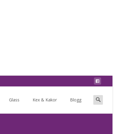
Search
Glass
Kex & Kakor
Blogg
for: