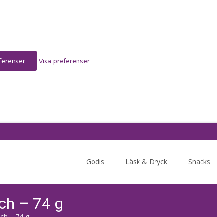
ferenser
Visa preferenser
Skip
to
Godis
Läsk & Dryck
Snacks
content
ch – 74 g
ch – 74 g