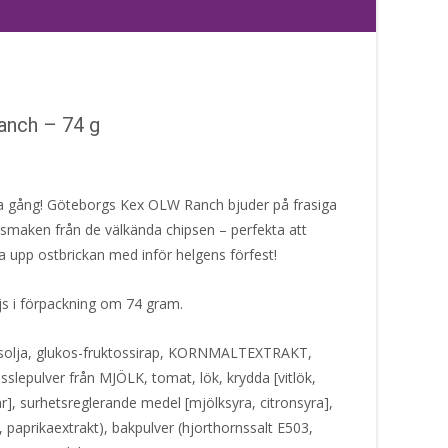
nch – 74 g
a gång! Göteborgs Kex OLW Ranch bjuder på frasiga
chsmaken från de välkända chipsen – perfekta att
fa upp ostbrickan med inför helgens förfest!
s i förpackning om 74 gram.
olja, glukos-fruktossirap, KORNMALTEXTRAKT,
asslepulver från MJÖLK, tomat, lök, krydda [vitlök,
r], surhetsreglerande medel [mjölksyra, citronsyra],
paprikaextrakt), bakpulver (hjorthornssalt E503,