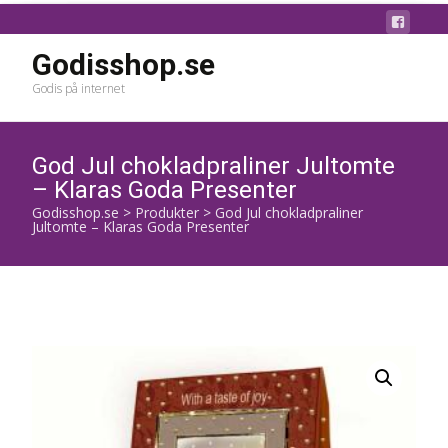
Godisshop.se
Godis på internet
God Jul chokladpraliner Jultomte
– Klaras Goda Presenter
Godisshop.se
>
Produkter
>
God Jul chokladpraliner
Jultomte – Klaras Goda Presenter