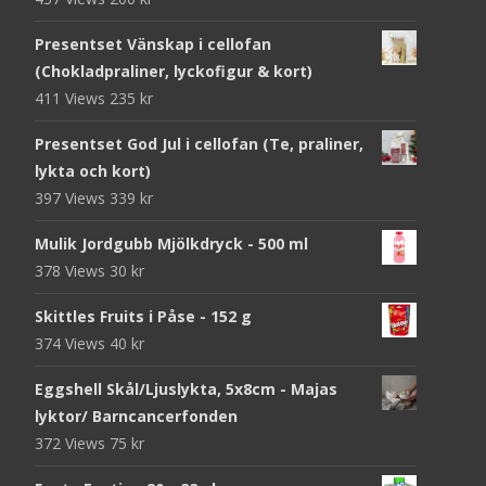
Presentset Vänskap i cellofan
(Chokladpraliner, lyckofigur & kort)
411 Views
235
kr
Presentset God Jul i cellofan (Te, praliner,
lykta och kort)
397 Views
339
kr
Mulik Jordgubb Mjölkdryck - 500 ml
378 Views
30
kr
Skittles Fruits i Påse - 152 g
374 Views
40
kr
Eggshell Skål/Ljuslykta, 5x8cm - Majas
lyktor/ Barncancerfonden
372 Views
75
kr