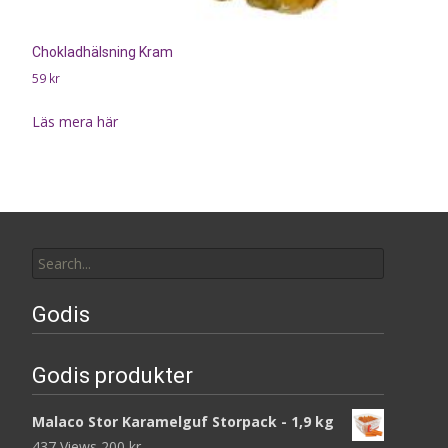
Chokladhälsning Kram
59
kr
Läs mera här
Search
for:
Godis
Godis produkter
Malaco Stor Karamelguf Storpack - 1,9 kg
437 Views
200
kr