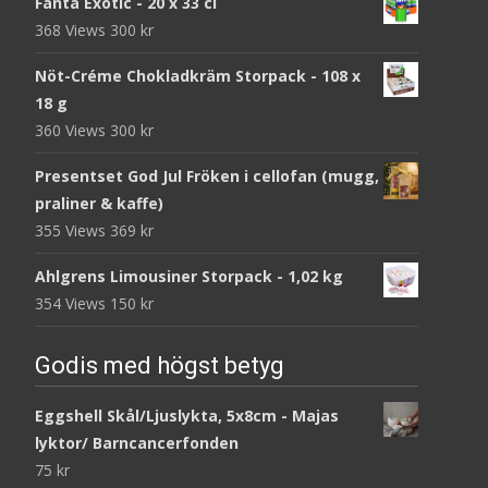
Fanta Exotic - 20 x 33 cl
368 Views
300
kr
Nöt-Créme Chokladkräm Storpack - 108 x
18 g
360 Views
300
kr
Presentset God Jul Fröken i cellofan (mugg,
praliner & kaffe)
355 Views
369
kr
Ahlgrens Limousiner Storpack - 1,02 kg
354 Views
150
kr
Godis med högst betyg
Eggshell Skål/Ljuslykta, 5x8cm - Majas
lyktor/ Barncancerfonden
75
kr