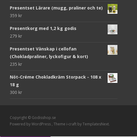
Presentset Lärare (mugg, praliner och te)
359
kr
Presentkorg med 1,2 kg godis
279
kr
Presentset Vänskap i cellofan
(Chokladpraliner, lyckofigur & kort)
235
kr
Nöt-Créme Chokladkräm Storpack - 108 x
18 g
300
kr
Copyright © Godisshop.se
Powered by WordPress
, Theme
i-craft
by TemplatesNext.