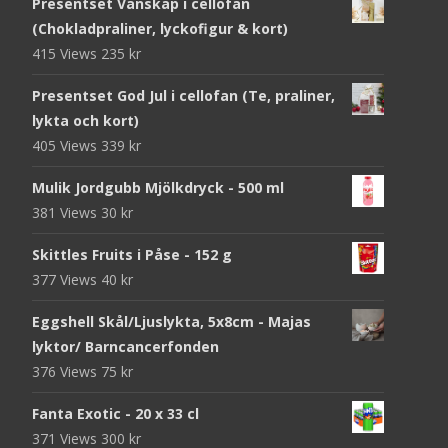
Presentset Vänskap i cellofan
(Chokladpraliner, lyckofigur & kort)
415 Views
235
kr
Presentset God Jul i cellofan (Te, praliner,
lykta och kort)
405 Views
339
kr
Mulik Jordgubb Mjölkdryck - 500 ml
381 Views
30
kr
Skittles Fruits i Påse - 152 g
377 Views
40
kr
Eggshell Skål/Ljuslykta, 5x8cm - Majas
lyktor/ Barncancerfonden
376 Views
75
kr
Fanta Exotic - 20 x 33 cl
371 Views
300
kr