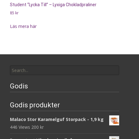
Student “Lycka Till” – Lyxiga Chokladpraliner
85
kr
Läs mera här
Search
for:
Godis
Godis produkter
Malaco Stor Karamelguf Storpack - 1,9 kg
446 Views
200
kr