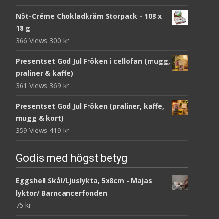
Nöt-Créme Chokladkräm Storpack - 108 x
18 g
366 Views
300
kr
Presentset God Jul Fröken i cellofan (mugg,
praliner & kaffe)
361 Views
369
kr
Presentset God Jul Fröken (praliner, kaffe,
mugg & kort)
359 Views
419
kr
Godis med högst betyg
Eggshell Skål/Ljuslykta, 5x8cm - Majas
lyktor/ Barncancerfonden
75
kr