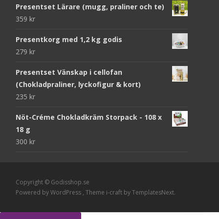
Presentset Lärare (mugg, praliner och te)
359
kr
Presentkorg med 1,2 kg godis
279
kr
Presentset Vänskap i cellofan
(Chokladpraliner, lyckofigur & kort)
235
kr
Nöt-Créme Chokladkräm Storpack - 108 x
18 g
300
kr
Copyright © Godisshop.se
Powered by WordPress
, Theme
i-craft
by TemplatesNext.