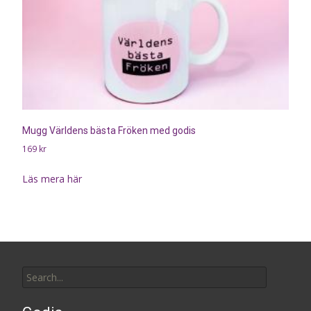
Mugg Världens bästa Fröken med godis
169
kr
Läs mera här
Search
for: