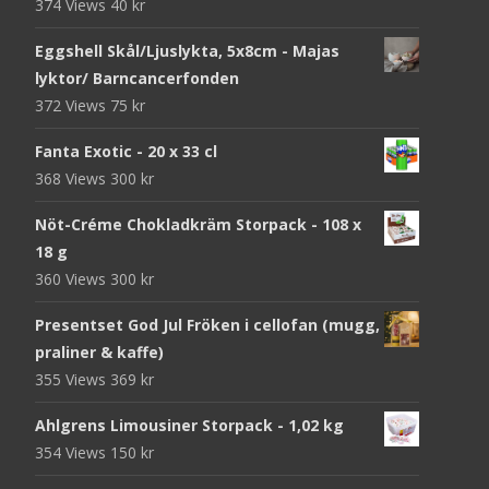
374 Views
40
kr
Eggshell Skål/Ljuslykta, 5x8cm - Majas
lyktor/ Barncancerfonden
372 Views
75
kr
Fanta Exotic - 20 x 33 cl
368 Views
300
kr
Nöt-Créme Chokladkräm Storpack - 108 x
18 g
360 Views
300
kr
Presentset God Jul Fröken i cellofan (mugg,
praliner & kaffe)
355 Views
369
kr
Ahlgrens Limousiner Storpack - 1,02 kg
354 Views
150
kr