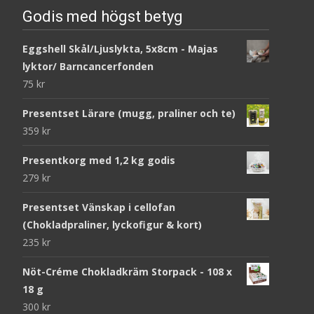
Godis med högst betyg
Eggshell Skål/Ljuslykta, 5x8cm - Majas
lyktor/ Barncancerfonden
75
kr
Presentset Lärare (mugg, praliner och te)
359
kr
Presentkorg med 1,2 kg godis
279
kr
Presentset Vänskap i cellofan
(Chokladpraliner, lyckofigur & kort)
235
kr
Nöt-Créme Chokladkräm Storpack - 108 x
18 g
300
kr