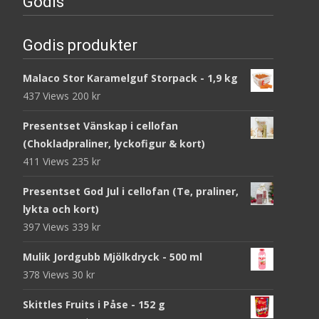
Godis
Godis produkter
Malaco Stor Karamelguf Storpack - 1,9 kg
437 Views
200
kr
Presentset Vänskap i cellofan
(Chokladpraliner, lyckofigur & kort)
411 Views
235
kr
Presentset God Jul i cellofan (Te, praliner,
lykta och kort)
397 Views
339
kr
Mulik Jordgubb Mjölkdryck - 500 ml
378 Views
30
kr
Skittles Fruits i Påse - 152 g