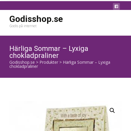
Godisshop.se
Godis på internet
Härliga Sommar – Lyxiga
chokladpraliner
Godisshop.se
>
Produkter
>
Härliga Sommar – Lyxiga
chokladpraliner