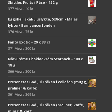
Skittles Fruits i Påse - 152 g
377 Views
40
kr
Eggshell Skål/Ljuslykta, 5x8cm - Majas
lyktor/ Barncancerfonden
376 Views
75
kr
Fanta Exotic - 20 x 33 cl
371 Views
300
kr
Nöt-Créme Chokladkräm Storpack - 108 x
18 g
366 Views
300
kr
Presentset God Jul Fröken i cellofan (mugg,
praliner & kaffe)
361 Views
369
kr
Presentset God Jul Fröken (praliner, kaffe,
mugg & kort)