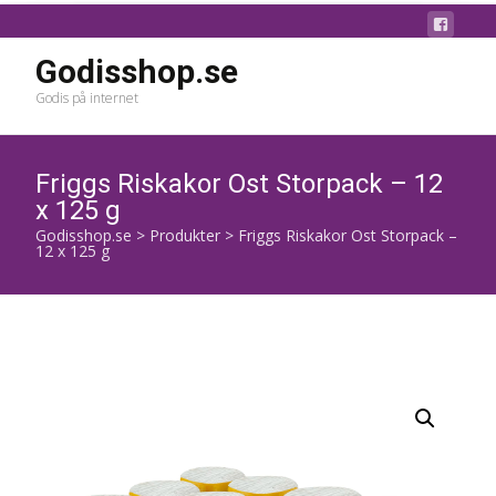
Godisshop.se
Godis på internet
Friggs Riskakor Ost Storpack – 12
x 125 g
Godisshop.se
>
Produkter
>
Friggs Riskakor Ost Storpack –
12 x 125 g