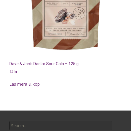
Dave & Jon’s Dadlar Sour Cola – 125 g
25
kr
Läs mera & köp
Search
for: