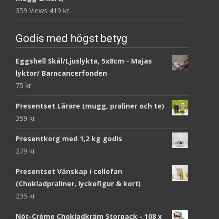
359 Views
419
kr
Godis med högst betyg
Eggshell Skål/Ljuslykta, 5x8cm - Majas
lyktor/ Barncancerfonden
75
kr
Presentset Lärare (mugg, praliner och te)
359
kr
Presentkorg med 1,2 kg godis
279
kr
Presentset Vänskap i cellofan
(Chokladpraliner, lyckofigur & kort)
235
kr
Nöt-Créme Chokladkräm Storpack - 108 x