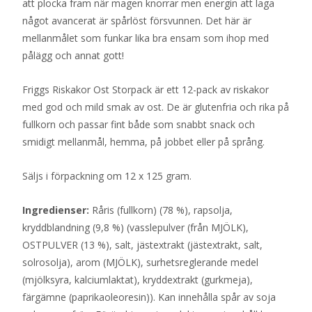
att plocka fram när magen knorrar men energin att laga
något avancerat är spårlöst försvunnen. Det här är
mellanmålet som funkar lika bra ensam som ihop med
pålägg och annat gott!
Friggs Riskakor Ost Storpack är ett 12-pack av riskakor
med god och mild smak av ost. De är glutenfria och rika på
fullkorn och passar fint både som snabbt snack och
smidigt mellanmål, hemma, på jobbet eller på språng.
Säljs i förpackning om 12 x 125 gram.
Ingredienser:
Råris (fullkorn) (78 %), rapsolja,
kryddblandning (9,8 %) (vasslepulver (från MJÖLK),
OSTPULVER (13 %), salt, jästextrakt (jästextrakt, salt,
solrosolja), arom (MJÖLK), surhetsreglerande medel
(mjölksyra, kalciumlaktat), kryddextrakt (gurkmeja),
färgämne (paprikaoleoresin)). Kan innehålla spår av soja