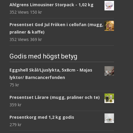
Ahlgrens Limousiner Storpack - 1,02 kg
352 Views
150
kr
Presentset God Jul Fröken i cellofan (mugg,
praliner & kaffe)
352 Views
369
kr
Godis med högst betyg
Eggshell Skål/Ljuslykta, 5x8cm - Majas
lyktor/ Barncancerfonden
75
kr
Presentset Lärare (mugg, praliner och te)
359
kr
Presentkorg med 1,2 kg godis
279
kr