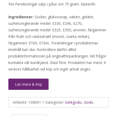
Fini Persikoringar säljs i påse om 75 gram. Glutenfri.
Ingredienser:
Socker, glukossirap, vatten, gelatin,
surhetsreglerande medel: E330, E296, E270,
surhetsreglerande medel: E325, E350, aromer, färgämnen
från frukt och växtextrakt (morot, svarta vinbär),
färgämnen: E100, E160c. Förändringar i produkternas
innehåll kan ske. Kontrollera därför alltid
produktinformationen på originalförpackningen. Vid frågor
kontakta vår kundtjänst. Bäst före: Produkten har minst 4
veckors hållbarhet vid köp om inget annat anges.
Läs mera & köp
Artikelnr:
108661-1
Kategorier:
Gelégodis
,
Godis