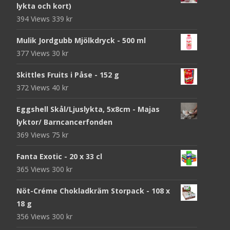
lykta och kort)
394 Views
339
kr
Mulik Jordgubb Mjölkdryck - 500 ml
377 Views
30
kr
Skittles Fruits i Påse - 152 g
372 Views
40
kr
Eggshell Skål/Ljuslykta, 5x8cm - Majas
lyktor/ Barncancerfonden
369 Views
75
kr
Fanta Exotic - 20 x 33 cl
365 Views
300
kr
Nöt-Créme Chokladkräm Storpack - 108 x
18 g
356 Views
300
kr