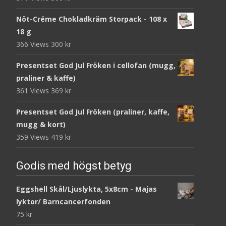
Nöt-Créme Chokladkräm Storpack - 108 x
18 g
366 Views
300
kr
Presentset God Jul Fröken i cellofan (mugg,
praliner & kaffe)
361 Views
369
kr
Presentset God Jul Fröken (praliner, kaffe,
mugg & kort)
359 Views
419
kr
Godis med högst betyg
Eggshell Skål/Ljuslykta, 5x8cm - Majas
lyktor/ Barncancerfonden
75
kr