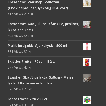
Presentset Vänskap i cellofan
(Chokladpraliner, lyckofigur & kort)
415 Views
235
kr
Presentset God Jul i cellofan (Te, praliner,
lykta och kort)
405 Views
339
kr
Mulik Jordgubb Mjölkdryck - 500 ml
381 Views
30
kr
Skittles Fruits i Påse - 152 g
377 Views
40
kr
Eggshell Skål/Ljuslykta, 5x8cm - Majas
lyktor/ Barncancerfonden
376 Views
75
kr
Fanta Exotic - 20 x 33 cl
371 Views
300
kr