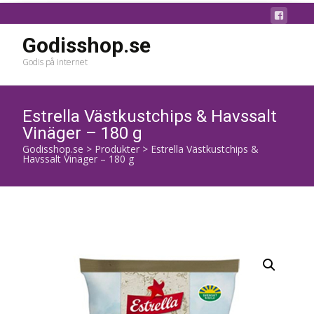
Godisshop.se
Godis på internet
Estrella Västkustchips & Havssalt
Vinäger – 180 g
Godisshop.se
>
Produkter
>
Estrella Västkustchips &
Havssalt Vinäger – 180 g