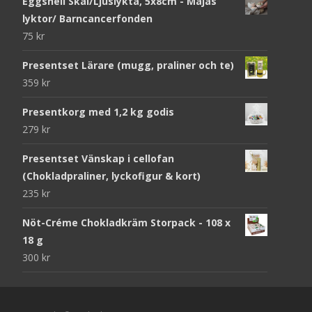
Eggshell Skål/Ljuslykta, 5x8cm - Majas
lyktor/ Barncancerfonden
75
kr
Presentset Lärare (mugg, praliner och te)
359
kr
Presentkorg med 1,2 kg godis
279
kr
Presentset Vänskap i cellofan
(Chokladpraliner, lyckofigur & kort)
235
kr
Nöt-Créme Chokladkräm Storpack - 108 x
18 g
300
kr