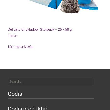
Delicato Chokladboll Storpack – 25 x 58 g
300
kr
Läs mera & köp
Search
for:
Godis
Godis produkter