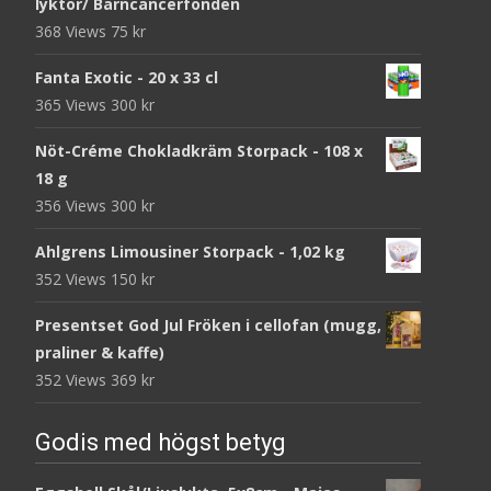
lyktor/ Barncancerfonden
368 Views
75
kr
Fanta Exotic - 20 x 33 cl
365 Views
300
kr
Nöt-Créme Chokladkräm Storpack - 108 x
18 g
356 Views
300
kr
Ahlgrens Limousiner Storpack - 1,02 kg
352 Views
150
kr
Presentset God Jul Fröken i cellofan (mugg,
praliner & kaffe)
352 Views
369
kr
Godis med högst betyg