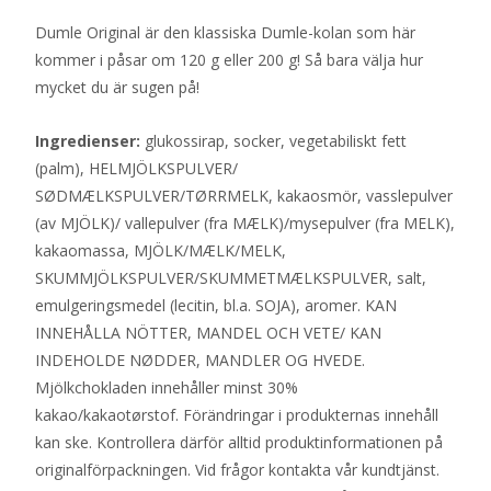
Dumle Original är den klassiska Dumle-kolan som här
kommer i påsar om 120 g eller 200 g! Så bara välja hur
mycket du är sugen på!
Ingredienser:
glukossirap, socker, vegetabiliskt fett
(palm), HELMJÖLKSPULVER/
SØDMÆLKSPULVER/TØRRMELK, kakaosmör, vasslepulver
(av MJÖLK)/ vallepulver (fra MÆLK)/mysepulver (fra MELK),
kakaomassa, MJÖLK/MÆLK/MELK,
SKUMMJÖLKSPULVER/SKUMMETMÆLKSPULVER, salt,
emulgeringsmedel (lecitin, bl.a. SOJA), aromer. KAN
INNEHÅLLA NÖTTER, MANDEL OCH VETE/ KAN
INDEHOLDE NØDDER, MANDLER OG HVEDE.
Mjölkchokladen innehåller minst 30%
kakao/kakaotørstof. Förändringar i produkternas innehåll
kan ske. Kontrollera därför alltid produktinformationen på
originalförpackningen. Vid frågor kontakta vår kundtjänst.