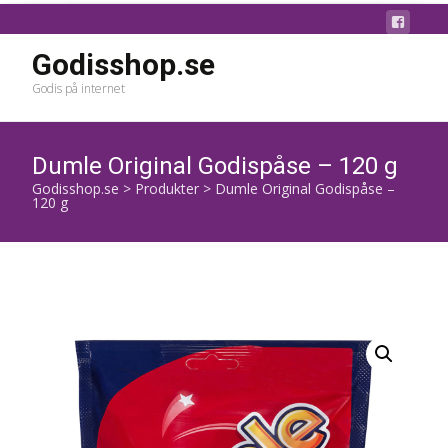
Godisshop.se
Godis på internet
Dumle Original Godispåse – 120 g
Godisshop.se
>
Produkter
>
Dumle Original Godispåse –
120 g