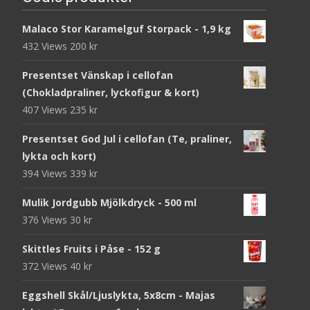
Malaco Stor Karamelguf Storpack - 1,9 kg
432 Views
200
kr
Presentset Vänskap i cellofan
(Chokladpraliner, lyckofigur & kort)
407 Views
235
kr
Presentset God Jul i cellofan (Te, praliner,
lykta och kort)
394 Views
339
kr
Mulik Jordgubb Mjölkdryck - 500 ml
376 Views
30
kr
Skittles Fruits i Påse - 152 g
372 Views
40
kr
Eggshell Skål/Ljuslykta, 5x8cm - Majas