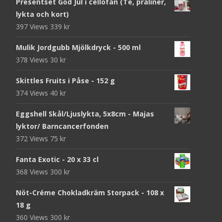
Presentset God Jul i cellofan (Te, praliner,
lykta och kort)
397 Views
339
kr
Mulik Jordgubb Mjölkdryck - 500 ml
378 Views
30
kr
Skittles Fruits i Påse - 152 g
374 Views
40
kr
Eggshell Skål/Ljuslykta, 5x8cm - Majas
lyktor/ Barncancerfonden
372 Views
75
kr
Fanta Exotic - 20 x 33 cl
368 Views
300
kr
Nöt-Créme Chokladkräm Storpack - 108 x
18 g
360 Views
300
kr