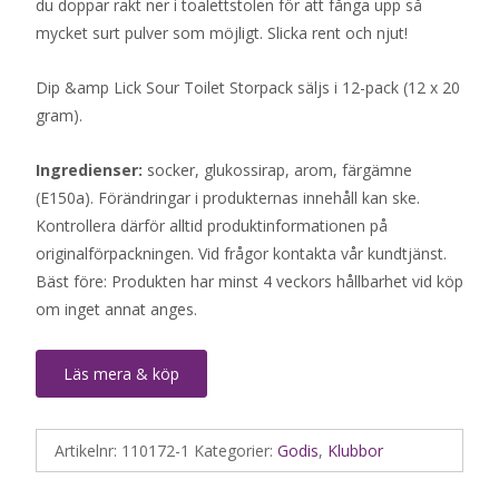
du doppar rakt ner i toalettstolen för att fånga upp så
mycket surt pulver som möjligt. Slicka rent och njut!
Dip &amp Lick Sour Toilet Storpack säljs i 12-pack (12 x 20
gram).
Ingredienser:
socker, glukossirap, arom, färgämne
(E150a). Förändringar i produkternas innehåll kan ske.
Kontrollera därför alltid produktinformationen på
originalförpackningen. Vid frågor kontakta vår kundtjänst.
Bäst före: Produkten har minst 4 veckors hållbarhet vid köp
om inget annat anges.
Läs mera & köp
Artikelnr:
110172-1
Kategorier:
Godis
,
Klubbor