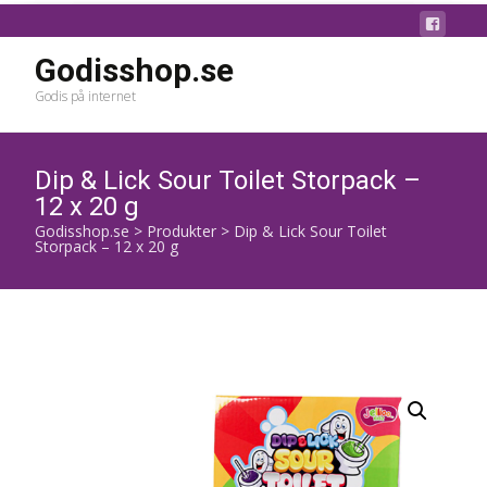
Godisshop.se
Godis på internet
Dip & Lick Sour Toilet Storpack –
12 x 20 g
Godisshop.se
>
Produkter
>
Dip & Lick Sour Toilet
Storpack – 12 x 20 g