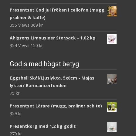
Presentset God Jul Fröken i cellofan (mugg,
praliner & kaffe)
355 Views
369
kr
Ahlgrens Limousiner Storpack - 1,02 kg
354 Views
150
kr
Godis med högst betyg
Eggshell Skål/Ljuslykta, 5x8cm - Majas
lyktor/ Barncancerfonden
75
kr
Presentset Lärare (mugg, praliner och te)
359
kr
Presentkorg med 1,2 kg godis
279
kr