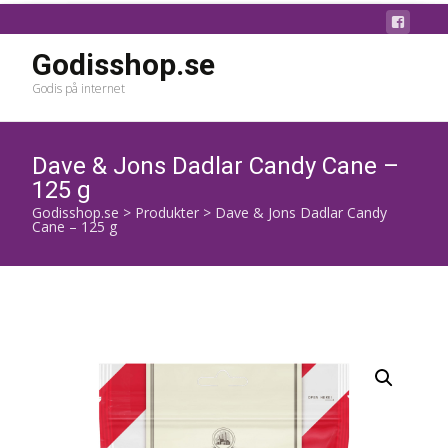
Godisshop.se
Godis på internet
Dave & Jons Dadlar Candy Cane –
125 g
Godisshop.se
>
Produkter
>
Dave & Jons Dadlar Candy
Cane – 125 g