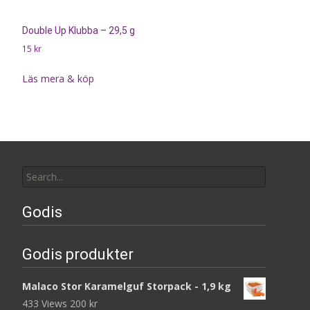
Double Up Klubba – 29,5 g
15
kr
Läs mera & köp
Search
for:
Godis
Godis produkter
Malaco Stor Karamelguf Storpack - 1,9 kg
433 Views
200
kr