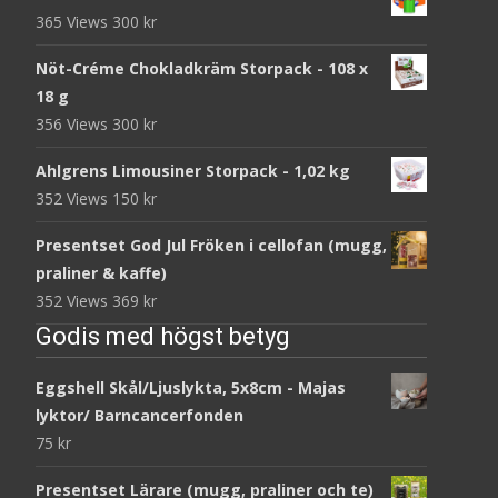
365 Views
300
kr
Nöt-Créme Chokladkräm Storpack - 108 x
18 g
356 Views
300
kr
Ahlgrens Limousiner Storpack - 1,02 kg
352 Views
150
kr
Presentset God Jul Fröken i cellofan (mugg,
praliner & kaffe)
352 Views
369
kr
Godis med högst betyg
Eggshell Skål/Ljuslykta, 5x8cm - Majas
lyktor/ Barncancerfonden
75
kr
Presentset Lärare (mugg, praliner och te)