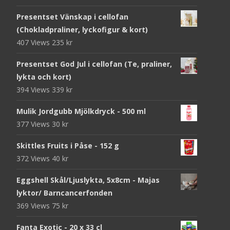
Presentset Vänskap i cellofan
(Chokladpraliner, lyckofigur & kort)
407 Views
235
kr
Presentset God Jul i cellofan (Te, praliner,
lykta och kort)
394 Views
339
kr
Mulik Jordgubb Mjölkdryck - 500 ml
377 Views
30
kr
Skittles Fruits i Påse - 152 g
372 Views
40
kr
Eggshell Skål/Ljuslykta, 5x8cm - Majas
lyktor/ Barncancerfonden
369 Views
75
kr
Fanta Exotic - 20 x 33 cl