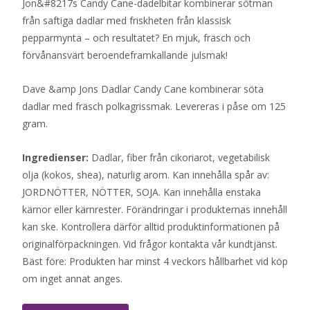
Jon&#8217s Candy Cane-dadelbitar kombinerar sötman
från saftiga dadlar med friskheten från klassisk
pepparmynta – och resultatet? En mjuk, fräsch och
förvånansvärt beroendeframkallande julsmak!
Dave &amp Jons Dadlar Candy Cane kombinerar söta
dadlar med fräsch polkagrissmak. Levereras i påse om 125
gram.
Ingredienser:
Dadlar, fiber från cikoriarot, vegetabilisk
olja (kokos, shea), naturlig arom. Kan innehålla spår av:
JORDNÖTTER, NÖTTER, SOJA. Kan innehålla enstaka
kärnor eller kärnrester. Förändringar i produkternas innehåll
kan ske. Kontrollera därför alltid produktinformationen på
originalförpackningen. Vid frågor kontakta vår kundtjänst.
Bäst före: Produkten har minst 4 veckors hållbarhet vid köp
om inget annat anges.