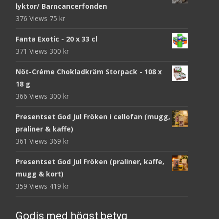
lyktor/ Barncancerfonden
376 Views
75
kr
Fanta Exotic - 20 x 33 cl
371 Views
300
kr
Nöt-Créme Chokladkräm Storpack - 108 x
18 g
366 Views
300
kr
Presentset God Jul Fröken i cellofan (mugg,
praliner & kaffe)
361 Views
369
kr
Presentset God Jul Fröken (praliner, kaffe,
mugg & kort)
359 Views
419
kr
Godis med högst betyg