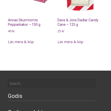
Annas Skumtomte
Dave & Jons Dadlar Candy
Pepparkakor – 150 g
Cane – 125 g
40
kr
25
kr
Läs mera & köp
Läs mera & köp
Search
for:
Godis