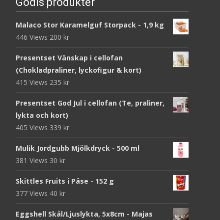
Godis produkter
Malaco Stor Karamelguf Storpack - 1,9 kg
446 Views
200
kr
Presentset Vänskap i cellofan
(Chokladpraliner, lyckofigur & kort)
415 Views
235
kr
Presentset God Jul i cellofan (Te, praliner,
lykta och kort)
405 Views
339
kr
Mulik Jordgubb Mjölkdryck - 500 ml
381 Views
30
kr
Skittles Fruits i Påse - 152 g
377 Views
40
kr
Eggshell Skål/Ljuslykta, 5x8cm - Majas