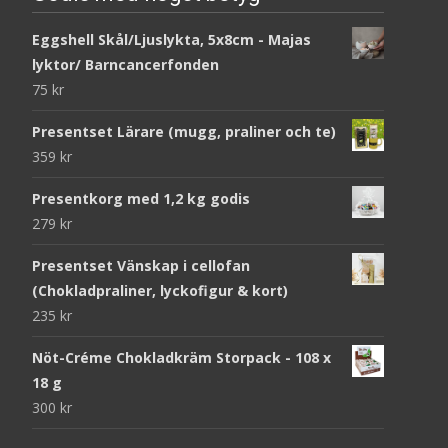
Eggshell Skål/Ljuslykta, 5x8cm - Majas
lyktor/ Barncancerfonden
75
kr
Presentset Lärare (mugg, praliner och te)
359
kr
Presentkorg med 1,2 kg godis
279
kr
Presentset Vänskap i cellofan
(Chokladpraliner, lyckofigur & kort)
235
kr
Nöt-Créme Chokladkräm Storpack - 108 x
18 g
300
kr