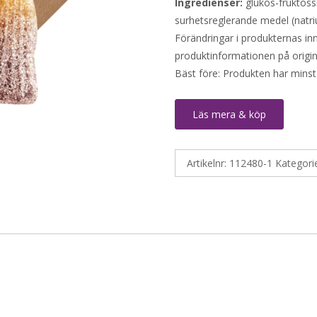
Ingredienser:
glukos-fruktossi
surhetsreglerande medel (natr
Förändringar i produkternas inne
produktinformationen på origin
Bäst före: Produkten har minst
Läs mera & köp
Artikelnr:
112480-1
Kategori