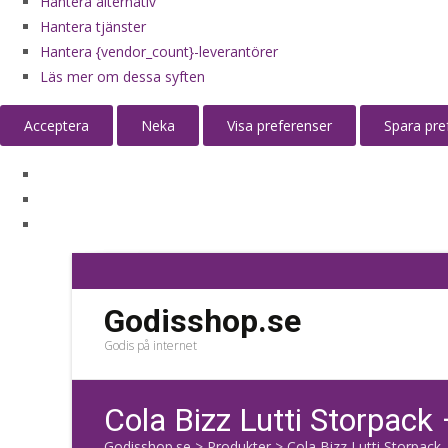
Hantera alternativ
Hantera tjänster
Hantera {vendor_count}-leverantörer
Läs mer om dessa syften
Acceptera
Neka
Visa preferenser
Spara pre
Godisshop.se
Godis på internet
Cola Bizz Lutti Storpack
Godisshop.se
>
Produkter
>
Cola Bizz Lutti Storpack 