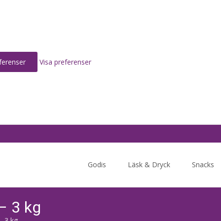
ferenser
Visa preferenser
Skip
to
Godis
Läsk & Dryck
Snacks
content
 – 3 kg
– 3 kg