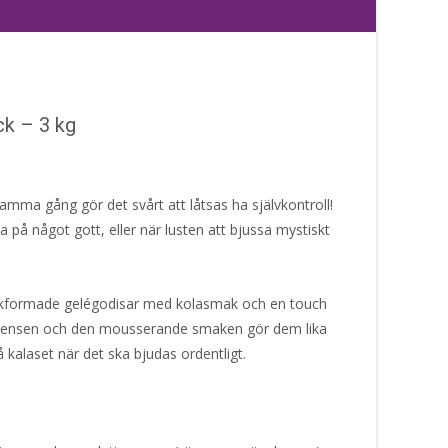
ck – 3 kg
samma gång gör det svårt att låtsas ha självkontroll!
a på något gott, eller när lusten att bjussa mystiskt
laskformade gelégodisar med kolasmak och en touch
istensen och den mousserande smaken gör dem lika
å kalaset när det ska bjudas ordentligt.