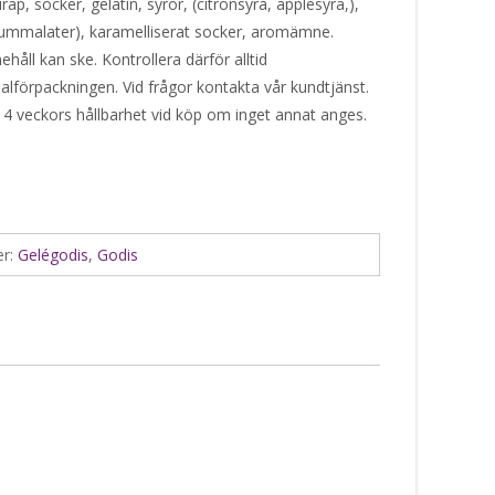
rap, socker, gelatin, syror, (citronsyra, äpplesyra,),
iummalater), karamelliserat socker, aromämne.
håll kan ske. Kontrollera därför alltid
alförpackningen. Vid frågor kontakta vår kundtjänst.
 4 veckors hållbarhet vid köp om inget annat anges.
er:
Gelégodis
,
Godis