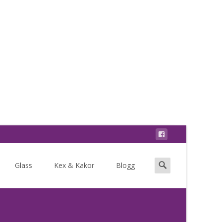
Search
Glass
Kex & Kakor
Blogg
for: