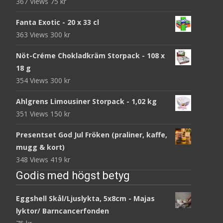
367 Views
75
kr
Fanta Exotic - 20 x 33 cl
363 Views
300
kr
Nöt-Créme Chokladkräm Storpack - 108 x
18 g
354 Views
300
kr
Ahlgrens Limousiner Storpack - 1,02 kg
351 Views
150
kr
Presentset God Jul Fröken (praliner, kaffe,
mugg & kort)
348 Views
419
kr
Godis med högst betyg
Eggshell Skål/Ljuslykta, 5x8cm - Majas
lyktor/ Barncancerfonden