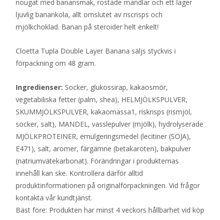
nougat med banansmak, rostade mandlar och ett lager
ljuvlig banankola, allt omslutet av riscrisps och
mjölkchoklad. Banan på steroider helt enkelt!
Cloetta Tupla Double Layer Banana säljs styckvis i
förpackning om 48 gram.
Ingredienser:
Socker, glukossirap, kakaosmör,
vegetabiliska fetter (palm, shea), HELMJÖLKSPULVER,
SKUMMJÖLKSPULVER, kakaomassa1, riskrisps (rismjöl,
socker, salt), MANDEL, vasslepulver (mjölk), hydrolyserade
MJÖLKPROTEINER, emulgeringsmedel (lecitiner (SOJA),
E471), salt, aromer, färgämne (betakaroten), bakpulver
(natriumvätekarbonat). Förändringar i produkternas
innehåll kan ske. Kontrollera därför alltid
produktinformationen på originalförpackningen. Vid frågor
kontakta vår kundtjänst.
Bäst före: Produkten har minst 4 veckors hållbarhet vid köp