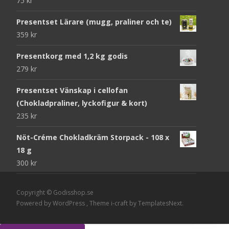
75
kr
Presentset Lärare (mugg, praliner och te)
359
kr
Presentkorg med 1,2 kg godis
279
kr
Presentset Vänskap i cellofan
(Chokladpraliner, lyckofigur & kort)
235
kr
Nöt-Créme Chokladkräm Storpack - 108 x
18 g
300
kr
Copyright © Godisshop.se
Powered by WordPress
, Theme
i-craft
by TemplatesNext.