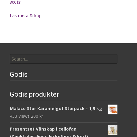
300
kr
Läs mera & köp
Search
for:
Godis
Godis produkter
Malaco Stor Karamelguf Storpack - 1,9 kg
433 Views
200
kr
Presentset Vänskap i cellofan
(Chokladpraliner, lyckofigur & kort)