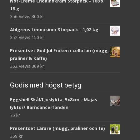
Nöt-Créme Chokladkräm Storpack - 108 x
18 g
356 Views
300
kr
Ahlgrens Limousiner Storpack - 1,02 kg
352 Views
150
kr
Presentset God Jul Fröken i cellofan (mugg,
praliner & kaffe)
352 Views
369
kr
Godis med högst betyg
Eggshell Skål/Ljuslykta, 5x8cm - Majas
lyktor/ Barncancerfonden
75
kr
Presentset Lärare (mugg, praliner och te)
359
kr