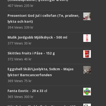
407 Views
235
kr
Presentset God Jul i cellofan (Te, praliner,
lykta och kort)
394 Views
339
kr
Mulik Jordgubb Mjölkdryck - 500 ml
377 Views
30
kr
Skittles Fruits i Påse - 152 g
372 Views
40
kr
Eggshell Skål/Ljuslykta, 5x8cm - Majas
lyktor/ Barncancerfonden
369 Views
75
kr
Fanta Exotic - 20 x 33 cl
365 Views
300
kr