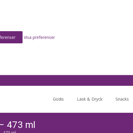
ferenser
Visa preferenser
Skip
to
Godis
Läsk & Dryck
Snacks
content
– 473 ml
– 473 ml