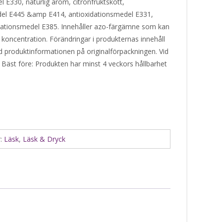
 E330, naturlig arom, citronfruktskött,
el E445 &amp E414, antioxidationsmedel E331,
dationsmedel E385. Innehåller azo-färgämne som kan
oncentration. Förändringar i produkternas innehåll
tid produktinformationen på originalförpackningen. Vid
 Bäst före: Produkten har minst 4 veckors hållbarhet
r:
Läsk
,
Läsk & Dryck