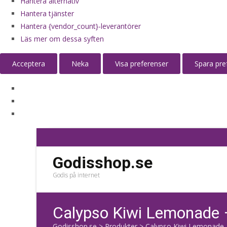
Hantera alternativ
Hantera tjänster
Hantera {vendor_count}-leverantörer
Läs mer om dessa syften
Acceptera
Neka
Visa preferenser
Spara pre
Godisshop.se
Godis på internet
Calypso Kiwi Lemonade 
Godisshop.se
>
Produkter
>
Calypso Kiwi Lemonade 