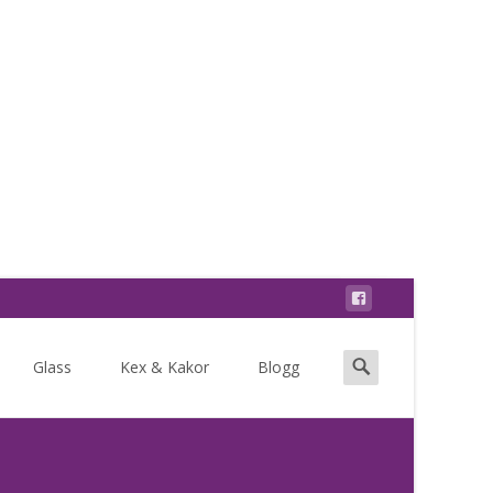
Search
Glass
Kex & Kakor
Blogg
for: