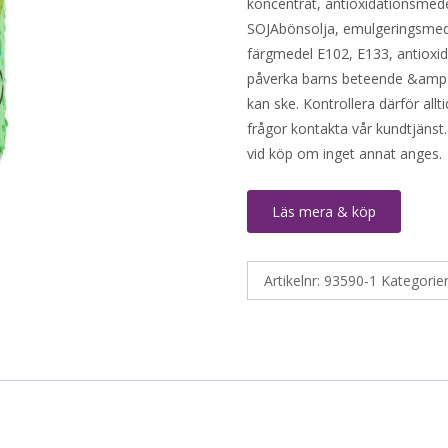
koncentrat, antioxidationsmedel
SOJAbönsolja, emulgeringsmed
färgmedel E102, E133, antioxi
påverka barns beteende &amp k
kan ske. Kontrollera därför all
frågor kontakta vår kundtjänst.
vid köp om inget annat anges.
Läs mera & köp
Artikelnr:
93590-1
Kategorie