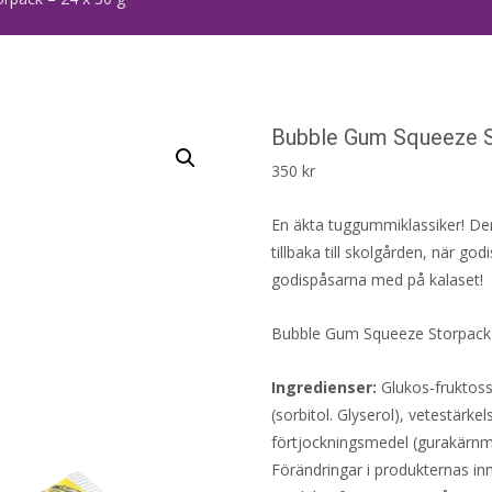
Bubble Gum Squeeze S
350
kr
En äkta tuggummiklassiker! Den
tillbaka till skolgården, när go
godispåsarna med på kalaset!
Bubble Gum Squeeze Storpack s
Ingredienser:
Glukos-fruktoss
(sorbitol. Glyserol), vetestärk
förtjockningsmedel (gurakärnmj
Förändringar i produkternas inne