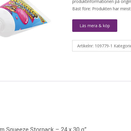
produktinformationen på origin
Bäst före: Produkten har minst
Läs mera & köp
Artikelnr:
109779-1
Kategori
um Squeeze Storpack – 24 x 30 g”