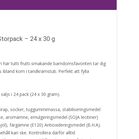
torpack – 24 x 30 g
 här tutti frutti-smakande barndomsfavoriten tar dig
dis ibland kom i tandkrämstub. Perfekt att fylla
äljs i 24 pack (24 x 30 gram).
irap, socker, tuggummimassa, stabiliseringsmedel
else, aromämne, emulgeringsmedel (SOJA lecitiner)
öl), färgämne (E120) Antioxideringsmedel (B.H.A).
håll kan ske. Kontrollera därför alltid