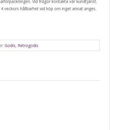
alförpackningen. Vid frågor kontakta vår kundtjänst.
 4 veckors hållbarhet vid köp om inget annat anges.
er:
Godis
,
Retrogodis