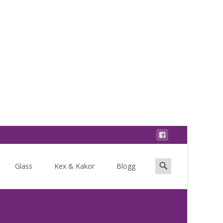
Search
Glass
Kex & Kakor
Blogg
for: