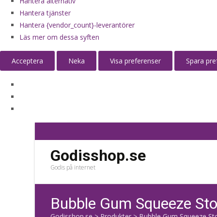
Hantera alternativ
Hantera tjänster
Hantera {vendor_count}-leverantörer
Läs mer om dessa syften
Acceptera
Neka
Visa preferenser
Spara pre
Godisshop.se
Godis på internet
Bubble Gum Squeeze Sto
Godisshop.se
>
Produkter
>
Bubble Gum Squeeze Sto