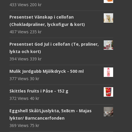
433 Views
200
kr
Presentset Vänskap i cellofan
(Chokladpraliner, lyckofigur & kort)
407 Views
235
kr
Presentset God Jul i cellofan (Te, praliner,
lykta och kort)
394 Views
339
kr
Mulik Jordgubb Mjölkdryck - 500 ml
377 Views
30
kr
Skittles Fruits i Påse - 152 g
372 Views
40
kr
Eggshell Skål/Ljuslykta, 5x8cm - Majas
lyktor/ Barncancerfonden
369 Views
75
kr