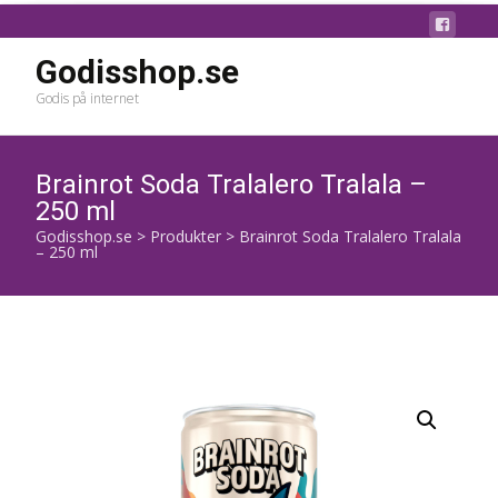
Godisshop.se
Godis på internet
Brainrot Soda Tralalero Tralala –
250 ml
Godisshop.se
>
Produkter
>
Brainrot Soda Tralalero Tralala
– 250 ml