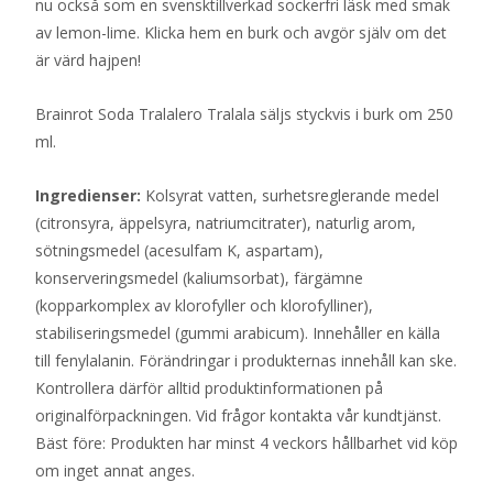
nu också som en svensktillverkad sockerfri läsk med smak
av lemon-lime. Klicka hem en burk och avgör själv om det
är värd hajpen!
Brainrot Soda Tralalero Tralala säljs styckvis i burk om 250
ml.
Ingredienser:
Kolsyrat vatten, surhetsreglerande medel
(citronsyra, äppelsyra, natriumcitrater), naturlig arom,
sötningsmedel (acesulfam K, aspartam),
konserveringsmedel (kaliumsorbat), färgämne
(kopparkomplex av klorofyller och klorofylliner),
stabiliseringsmedel (gummi arabicum). Innehåller en källa
till fenylalanin. Förändringar i produkternas innehåll kan ske.
Kontrollera därför alltid produktinformationen på
originalförpackningen. Vid frågor kontakta vår kundtjänst.
Bäst före: Produkten har minst 4 veckors hållbarhet vid köp
om inget annat anges.