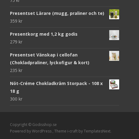
75
kr
Presentset Lärare (mugg, praliner och te)
359
kr
Presentkorg med 1,2 kg godis
279
kr
Presentset Vänskap i cellofan
(Chokladpraliner, lyckofigur & kort)
235
kr
Nöt-Créme Chokladkräm Storpack - 108 x
18 g
300
kr
Copyright © Godisshop.se
Powered by WordPress
, Theme
i-craft
by TemplatesNext.