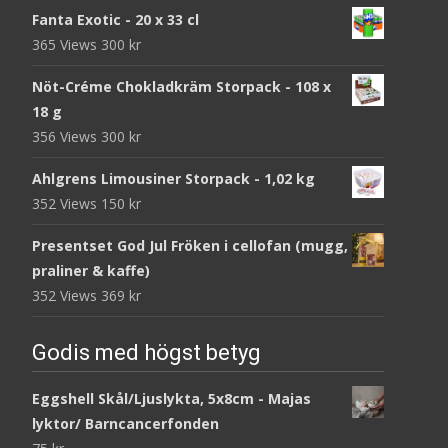
Fanta Exotic - 20 x 33 cl
365 Views
300
kr
Nöt-Créme Chokladkräm Storpack - 108 x
18 g
356 Views
300
kr
Ahlgrens Limousiner Storpack - 1,02 kg
352 Views
150
kr
Presentset God Jul Fröken i cellofan (mugg,
praliner & kaffe)
352 Views
369
kr
Godis med högst betyg
Eggshell Skål/Ljuslykta, 5x8cm - Majas
lyktor/ Barncancerfonden