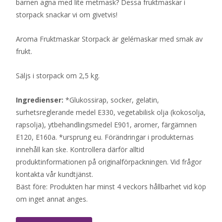
barnen agna med lite metmask? Dessa fruktmaskar i
storpack snackar vi om givetvis!
Aroma Fruktmaskar Storpack är gelémaskar med smak av
frukt.
Säljs i storpack om 2,5 kg.
Ingredienser:
*Glukossirap, socker, gelatin,
surhetsreglerande medel E330, vegetabilisk olja (kokosolja,
rapsolja), ytbehandlingsmedel E901, aromer, färgämnen
E120, E160a. *ursprung eu. Förändringar i produkternas
innehåll kan ske. Kontrollera därför alltid
produktinformationen på originalförpackningen. Vid frågor
kontakta vår kundtjänst.
Bäst före: Produkten har minst 4 veckors hållbarhet vid köp
om inget annat anges.