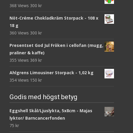
368 Views
300
kr
Nöt-Créme Chokladkräm Storpack - 108 x
18 g
360 Views
300
kr
Presentset God Jul Fröken i cellofan (mugg,
praliner & kaffe)
355 Views
369
kr
Ahlgrens Limousiner Storpack - 1,02 kg
354 Views
150
kr
Godis med högst betyg
Eggshell Skål/Ljuslykta, 5x8cm - Majas
lyktor/ Barncancerfonden
75
kr