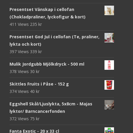
Presentset Vänskap i cellofan
(Chokladpraliner, lyckofigur & kort)
411 Views
235
kr
Presentset God Jul i cellofan (Te, praliner,
lykta och kort)
397 Views
339
kr
Mulik Jordgubb Mjölkdryck - 500 ml
378 Views
30
kr
Skittles Fruits i Påse - 152 g
374 Views
40
kr
Eggshell Skål/Ljuslykta, 5x8cm - Majas
lyktor/ Barncancerfonden
372 Views
75
kr
Fanta Exotic - 20 x 33 cl