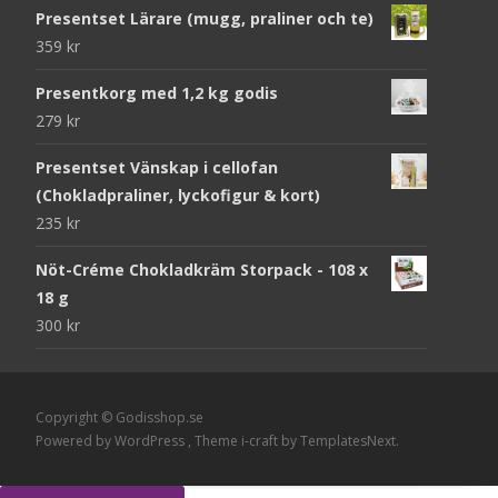
Presentset Lärare (mugg, praliner och te)
359
kr
Presentkorg med 1,2 kg godis
279
kr
Presentset Vänskap i cellofan
(Chokladpraliner, lyckofigur & kort)
235
kr
Nöt-Créme Chokladkräm Storpack - 108 x
18 g
300
kr
Copyright © Godisshop.se
Powered by WordPress
, Theme
i-craft
by TemplatesNext.