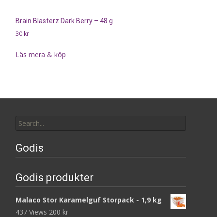
Brain Blasterz Dark Berry – 48 g
30
kr
Läs mera & köp
Search
for:
Godis
Godis produkter
Malaco Stor Karamelguf Storpack - 1,9 kg
437 Views
200
kr