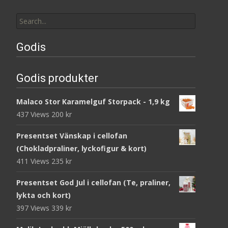
Search
for:
Godis
Godis produkter
Malaco Stor Karamelguf Storpack - 1,9 kg
437 Views
200
kr
Presentset Vänskap i cellofan
(Chokladpraliner, lyckofigur & kort)
411 Views
235
kr
Presentset God Jul i cellofan (Te, praliner,
lykta och kort)
397 Views
339
kr