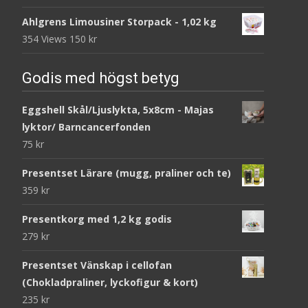
Ahlgrens Limousiner Storpack - 1,02 kg
354 Views
150
kr
Godis med högst betyg
Eggshell Skål/Ljuslykta, 5x8cm - Majas
lyktor/ Barncancerfonden
75
kr
Presentset Lärare (mugg, praliner och te)
359
kr
Presentkorg med 1,2 kg godis
279
kr
Presentset Vänskap i cellofan
(Chokladpraliner, lyckofigur & kort)
235
kr