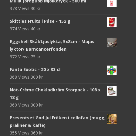
Mulik Jordgubb Mjölkdryck - 500 ml
378 Views
30
kr
Skittles Fruits i Påse - 152 g
374 Views
40
kr
Eggshell Skål/Ljuslykta, 5x8cm - Majas
lyktor/ Barncancerfonden
372 Views
75
kr
Fanta Exotic - 20 x 33 cl
368 Views
300
kr
Nöt-Créme Chokladkräm Storpack - 108 x
18 g
360 Views
300
kr
Presentset God Jul Fröken i cellofan (mugg,
praliner & kaffe)
355 Views
369
kr