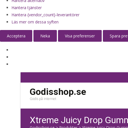
Hantera alternativ
Hantera tjänster
Hantera {vendor_count}-leverantörer
Läs mer om dessa syften
Acceptera
Neka
Visa preferenser
Spara pre
Godisshop.se
Godis på internet
Xtreme Juicy Drop Gumm
Godisshop.se
>
Produkter
>
Xtreme Juicy Drop Gumm