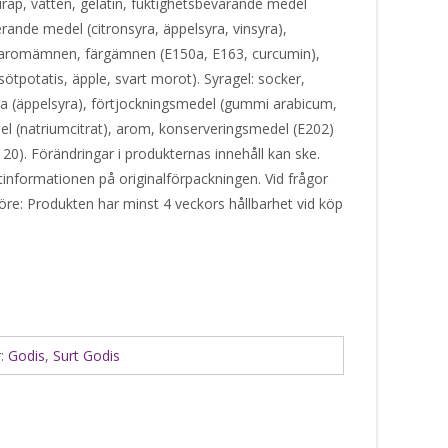
rap, vatten, gelatin, fuktighetsbevarande medel
lerande medel (citronsyra, äppelsyra, vinsyra),
, aromämnen, färgämnen (E150a, E163, curcumin),
ötpotatis, äpple, svart morot). Syragel: socker,
yra (äppelsyra), förtjockningsmedel (gummi arabicum,
el (natriumcitrat), arom, konserveringsmedel (E202)
120). Förändringar i produkternas innehåll kan ske.
ktinformationen på originalförpackningen. Vid frågor
öre: Produkten har minst 4 veckors hållbarhet vid köp
r:
Godis
,
Surt Godis