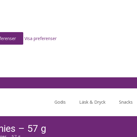
ferenser
Visa preferenser
Skip
to
Godis
Läsk & Dryck
Snacks
content
ies – 57 g
ies – 57 g