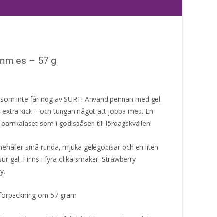
mmies – 57 g
 som inte får nog av SURT! Använd pennan med gel
n extra kick – och tungan något att jobba med. En
 barnkalaset som i godispåsen till lördagskvällen!
ehåller små runda, mjuka gelégodisar och en liten
r gel. Finns i fyra olika smaker: Strawberry
ry.
i förpackning om 57 gram.