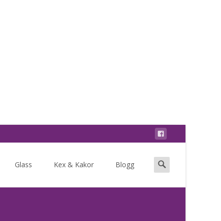
Search
Glass
Kex & Kakor
Blogg
for: