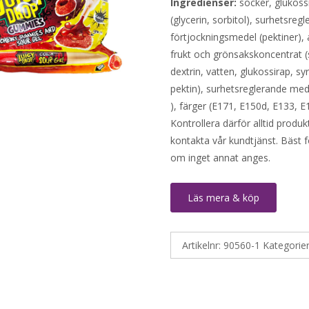
Ingredienser:
socker, glukossi
(glycerin, sorbitol), surhetsreg
förtjockningsmedel (pektiner)
frukt och grönsakskoncentrat (s
dextrin, vatten, glukossirap, s
pektin), surhetsreglerande med
), färger (E171, E150d, E133, E
Kontrollera därför alltid produ
kontakta vår kundtjänst. Bäst f
om inget annat anges.
Läs mera & köp
Artikelnr:
90560-1
Kategorie