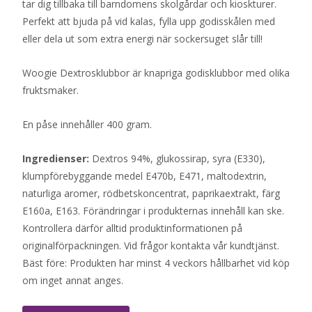
tar dig tillbaka till barndomens skolgårdar och kioskturer.
Perfekt att bjuda på vid kalas, fylla upp godisskålen med
eller dela ut som extra energi när sockersuget slår till!
Woogie Dextrosklubbor är knapriga godisklubbor med olika
fruktsmaker.
En påse innehåller 400 gram.
Ingredienser:
Dextros 94%, glukossirap, syra (E330),
klumpförebyggande medel E470b, E471, maltodextrin,
naturliga aromer, rödbetskoncentrat, paprikaextrakt, färg
E160a, E163. Förändringar i produkternas innehåll kan ske.
Kontrollera därför alltid produktinformationen på
originalförpackningen. Vid frågor kontakta vår kundtjänst.
Bäst före: Produkten har minst 4 veckors hållbarhet vid köp
om inget annat anges.