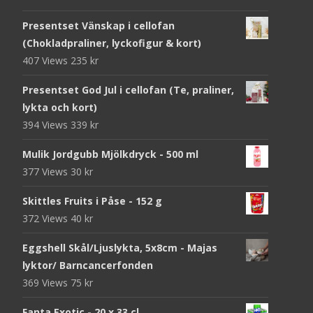
Presentset Vänskap i cellofan
(Chokladpraliner, lyckofigur & kort)
407 Views
235
kr
Presentset God Jul i cellofan (Te, praliner,
lykta och kort)
394 Views
339
kr
Mulik Jordgubb Mjölkdryck - 500 ml
377 Views
30
kr
Skittles Fruits i Påse - 152 g
372 Views
40
kr
Eggshell Skål/Ljuslykta, 5x8cm - Majas
lyktor/ Barncancerfonden
369 Views
75
kr
Fanta Exotic - 20 x 33 cl