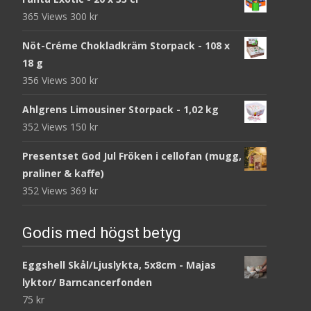
365 Views
300
kr
Nöt-Créme Chokladkräm Storpack - 108 x
18 g
356 Views
300
kr
Ahlgrens Limousiner Storpack - 1,02 kg
352 Views
150
kr
Presentset God Jul Fröken i cellofan (mugg,
praliner & kaffe)
352 Views
369
kr
Godis med högst betyg
Eggshell Skål/Ljuslykta, 5x8cm - Majas
lyktor/ Barncancerfonden
75
kr