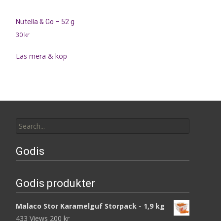
Nutella & Go – 52 g
30
kr
Läs mera & köp
Search
for:
Godis
Godis produkter
Malaco Stor Karamelguf Storpack - 1,9 kg
433 Views
200
kr