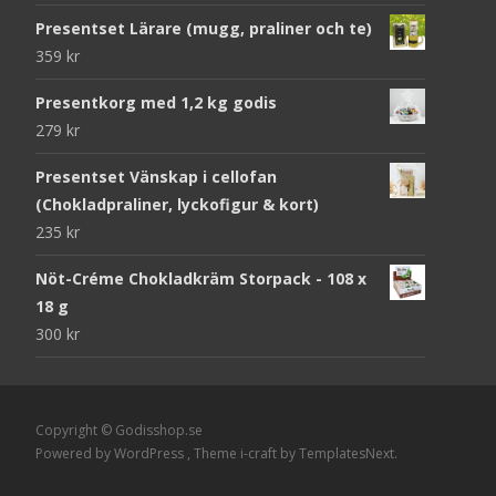
Presentset Lärare (mugg, praliner och te)
359
kr
Presentkorg med 1,2 kg godis
279
kr
Presentset Vänskap i cellofan
(Chokladpraliner, lyckofigur & kort)
235
kr
Nöt-Créme Chokladkräm Storpack - 108 x
18 g
300
kr
Copyright © Godisshop.se
Powered by WordPress
, Theme
i-craft
by TemplatesNext.