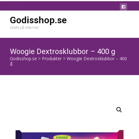
Godisshop.se
Godis på internet
Woogie Dextrosklubbor – 400 g
Godisshop.se
>
Produkter
>
Woogie Dextrosklubbor – 400
g