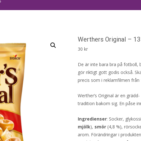
Werthers Original – 13
30
kr
De är inte bara bra på fotboll,
gör riktigt gott godis också. S
precis som i reklamfilmen från 
Werther’s Original är en grädd
tradition bakom sig. En påse in
Ingredienser
: Socker, glykoss
mjölk
),
smör
(4,8 %), rörsocke
arom. Förändringar i produktern