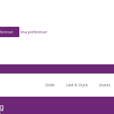
ferenser
Visa preferenser
Skip
to
Godis
Läsk & Dryck
Snacks
content
 g
g