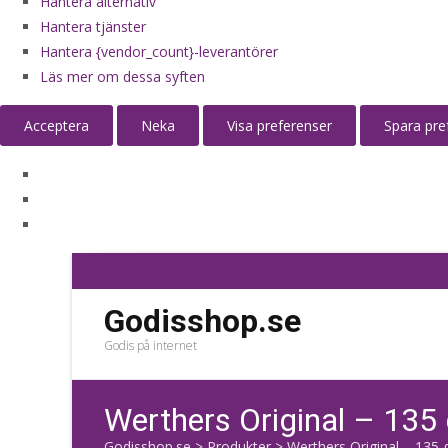
Hantera alternativ
Hantera tjänster
Hantera {vendor_count}-leverantörer
Läs mer om dessa syften
Acceptera
Neka
Visa preferenser
Spara pre
Godisshop.se
Godis på internet
Werthers Original – 135
Godisshop.se
>
Produkter
>
Werthers Original – 135 