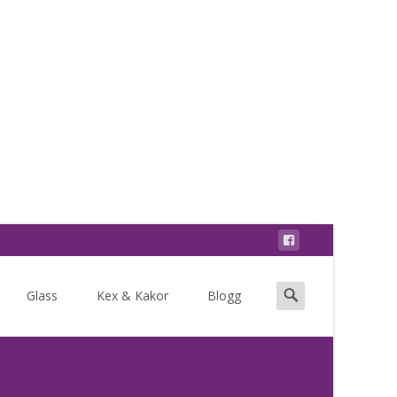
Search
Glass
Kex & Kakor
Blogg
for: