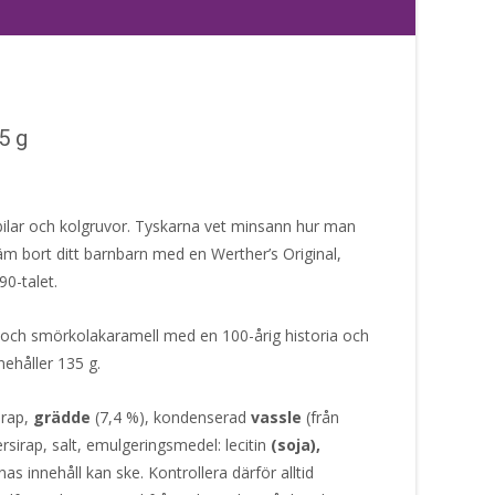
5 g
 bilar och kolgruvor. Tyskarna vet minsann hur man
käm bort ditt barnbarn med en Werther’s Original,
90-talet.
- och smörkolakaramell med en 100-årig historia och
nehåller 135 g.
irap,
grädde
(7,4 %), kondenserad
vassle
(från
rsirap, salt, emulgeringsmedel: lecitin
(soja),
as innehåll kan ske. Kontrollera därför alltid