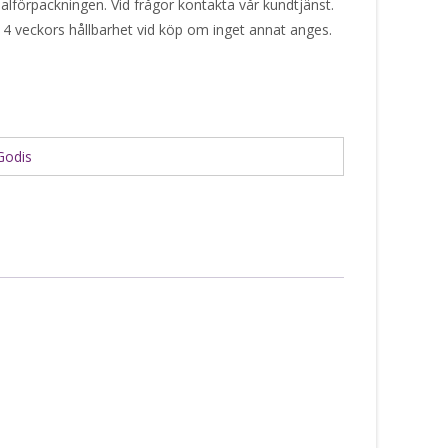
alförpackningen. Vid frågor kontakta vår kundtjänst.
 4 veckors hållbarhet vid köp om inget annat anges.
Godis