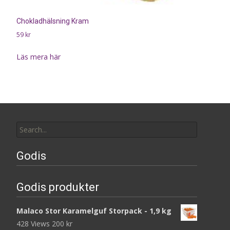
Chokladhälsning Kram
59
kr
Läs mera här
Search
for:
Godis
Godis produkter
Malaco Stor Karamelguf Storpack - 1,9 kg
428 Views
200
kr