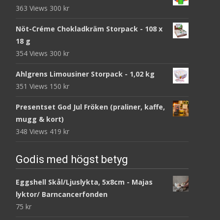
363 Views
300
kr
Nöt-Créme Chokladkräm Storpack - 108 x
18 g
354 Views
300
kr
Ahlgrens Limousiner Storpack - 1,02 kg
351 Views
150
kr
Presentset God Jul Fröken (praliner, kaffe,
mugg & kort)
348 Views
419
kr
Godis med högst betyg
Eggshell Skål/Ljuslykta, 5x8cm - Majas
lyktor/ Barncancerfonden
75
kr