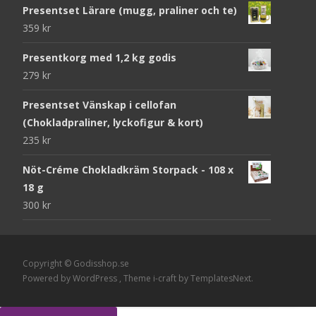
Presentset Lärare (mugg, praliner och te)
359
kr
Presentkorg med 1,2 kg godis
279
kr
Presentset Vänskap i cellofan
(Chokladpraliner, lyckofigur & kort)
235
kr
Nöt-Créme Chokladkräm Storpack - 108 x
18 g
300
kr
Copyright © Godisshop.se
Powered by WordPress
, Theme
i-craft
by TemplatesNext.