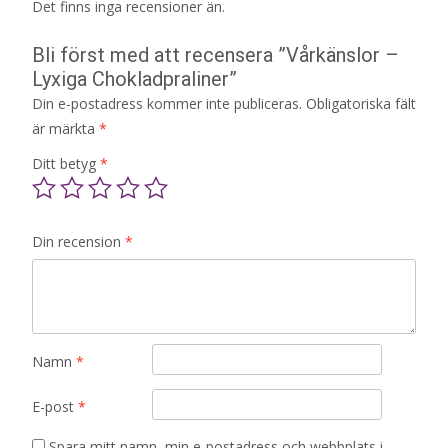
Det finns inga recensioner än.
Bli först med att recensera ”Vårkänslor –
Lyxiga Chokladpraliner”
Din e-postadress kommer inte publiceras.
Obligatoriska fält
är märkta
*
Ditt betyg
*
Din recension
*
Namn
*
E-post
*
Spara mitt namn, min e-postadress och webbplats i