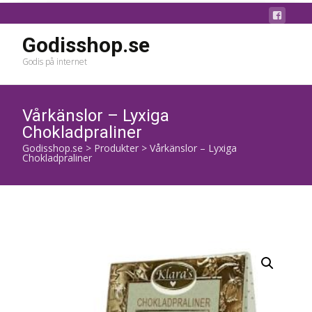
Godisshop.se
Godis på internet
Vårkänslor – Lyxiga
Chokladpraliner
Godisshop.se
>
Produkter
>
Vårkänslor – Lyxiga
Chokladpraliner