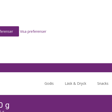
ferenser
Visa preferenser
Skip
to
Godis
Läsk & Dryck
Snacks
content
0 g
0 g