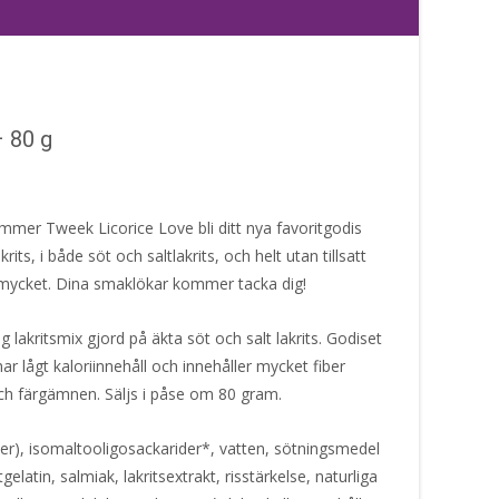
 80 g
ommer Tweek Licorice Love bli ditt nya favoritgodis
krits, i både söt och saltlakrits, och helt utan tillsatt
mycket. Dina smaklökar kommer tacka dig!
g lakritsmix gjord på äkta söt och salt lakrits. Godiset
 har lågt kaloriinnehåll och innehåller mycket fiber
ch färgämnen. Säljs i påse om 80 gram.
er), isomaltooligosackarider*, vatten, sötningsmedel
tgelatin, salmiak, lakritsextrakt, risstärkelse, naturliga