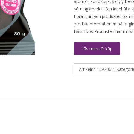
aromer, solrosolja, salt, ytbeh
sötningsmedel. Kan innehålla sp
Förändringar i produkternas inne
produktinformationen på origin
Bäst före: Produkten har minst
Läs mera & köp
Artikelnr:
109206-1
Kategori