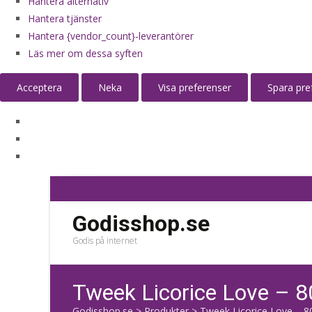
Hantera alternativ
Hantera tjänster
Hantera {vendor_count}-leverantörer
Läs mer om dessa syften
Acceptera
Neka
Visa preferenser
Spara pre
Godisshop.se
Godis på internet
Tweek Licorice Love – 8
Godisshop.se
>
Produkter
>
Tweek Licorice Love – 8