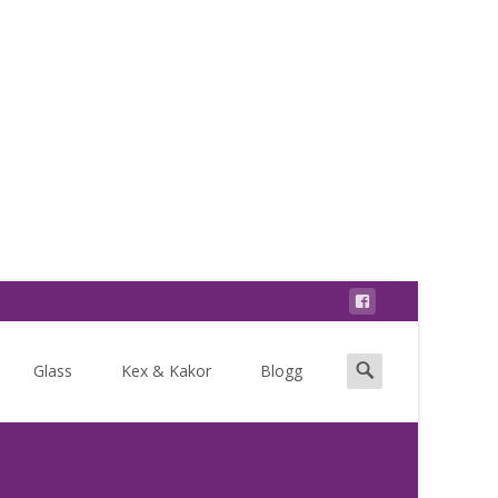
Search
Glass
Kex & Kakor
Blogg
for: