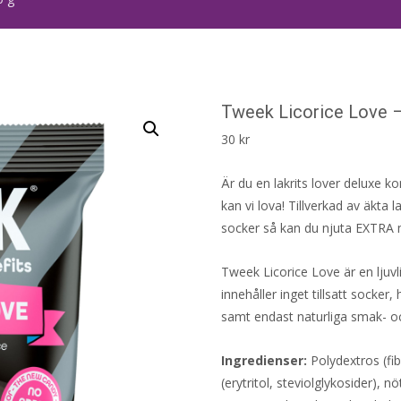
Tweek Licorice Love –
30
kr
Är du en lakrits lover deluxe k
kan vi lova! Tillverkad av äkta la
socker så kan du njuta EXTRA 
Tweek Licorice Love är en ljuvli
innehåller inget tillsatt socker,
samt endast naturliga smak- o
Ingredienser:
Polydextros (fib
(erytritol, steviolglykosider), nö