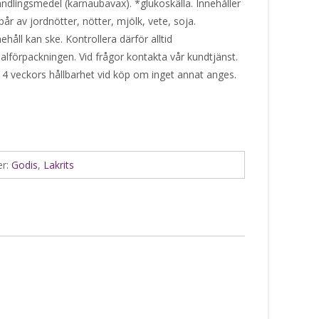
andlingsmedel (karnaubavax). *glukoskälla. Innehåller
år av jordnötter, nötter, mjölk, vete, soja.
håll kan ske. Kontrollera därför alltid
alförpackningen. Vid frågor kontakta vår kundtjänst.
 4 veckors hållbarhet vid köp om inget annat anges.
er:
Godis
,
Lakrits