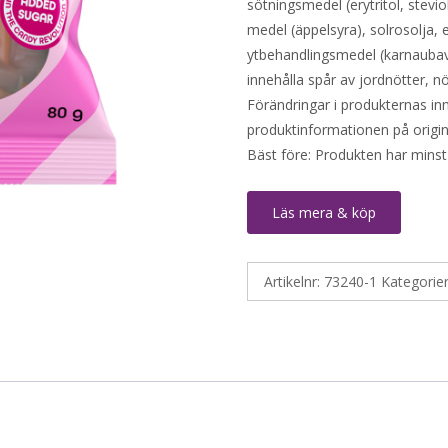
sötningsmedel (erytritol, stevi
medel (äppelsyra), solrosolja, e
ytbehandlingsmedel (karnaubava
innehålla spår av jordnötter, nö
Förändringar i produkternas inne
produktinformationen på origin
Bäst före: Produkten har minst
Läs mera & köp
Artikelnr:
73240-1
Kategorie