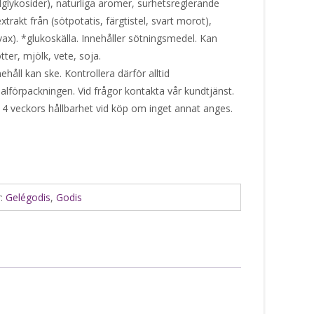
olglykosider), naturliga aromer, surhetsreglerande
xtrakt från (sötpotatis, färgtistel, svart morot),
x). *glukoskälla. Innehåller sötningsmedel. Kan
tter, mjölk, vete, soja.
håll kan ske. Kontrollera därför alltid
alförpackningen. Vid frågor kontakta vår kundtjänst.
 4 veckors hållbarhet vid köp om inget annat anges.
r:
Gelégodis
,
Godis