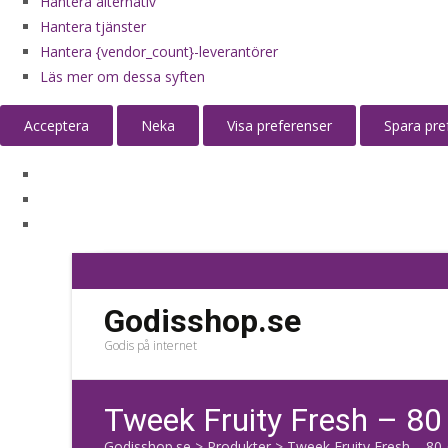
Hantera alternativ
Hantera tjänster
Hantera {vendor_count}-leverantörer
Läs mer om dessa syften
Acceptera
Neka
Visa preferenser
Spara pre
Godisshop.se
Godis på internet
Tweek Fruity Fresh – 80
Godisshop.se
>
Produkter
>
Tweek Fruity Fresh – 80 