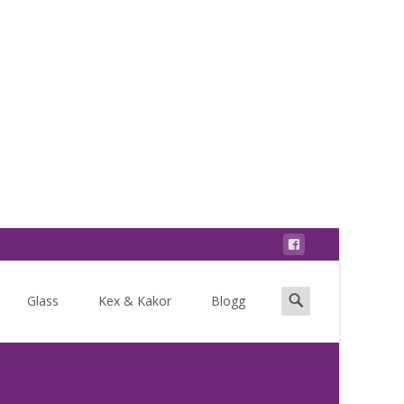
Search
Glass
Kex & Kakor
Blogg
for: