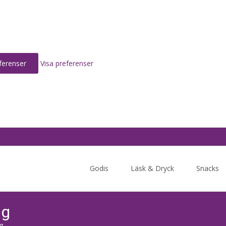
ferenser
Visa preferenser
Skip
to
Godis
Läsk & Dryck
Snacks
content
 g
g