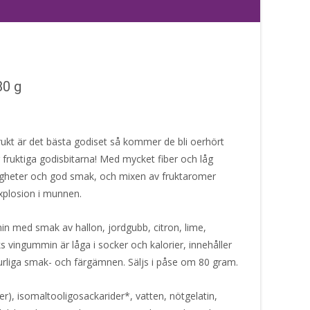
80 g
 frukt är det bästa godiset så kommer de bli oerhört
 fruktiga godisbitarna! Med mycket fiber och låg
tigheter och god smak, och mixen av fruktaromer
xplosion i munnen.
n med smak av hallon, jordgubb, citron, lime,
vingummin är låga i socker och kalorier, innehåller
urliga smak- och färgämnen. Säljs i påse om 80 gram.
ber), isomaltooligosackarider*, vatten, nötgelatin,