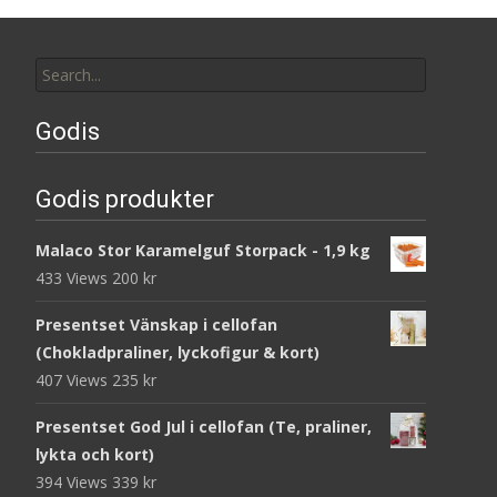
Search
for:
Godis
Godis produkter
Malaco Stor Karamelguf Storpack - 1,9 kg
433 Views
200
kr
Presentset Vänskap i cellofan
(Chokladpraliner, lyckofigur & kort)
407 Views
235
kr
Presentset God Jul i cellofan (Te, praliner,
lykta och kort)
394 Views
339
kr