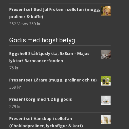
Presentset God Jul Fröken i cellofan (mugg,
praliner & kaffe)
352 Views
369
kr
Godis med högst betyg
Eggshell Skål/Ljuslykta, 5x8cm - Majas
lyktor/ Barncancerfonden
75
kr
Presentset Lärare (mugg, praliner och te)
359
kr
Presentkorg med 1,2 kg godis
279
kr
Presentset Vänskap i cellofan
(Chokladpraliner, lyckofigur & kort)