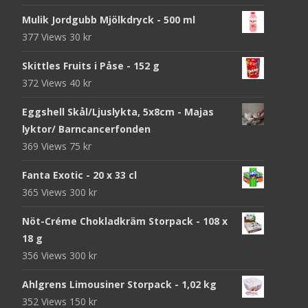
Mulik Jordgubb Mjölkdryck - 500 ml
377 Views
30
kr
Skittles Fruits i Påse - 152 g
372 Views
40
kr
Eggshell Skål/Ljuslykta, 5x8cm - Majas
lyktor/ Barncancerfonden
369 Views
75
kr
Fanta Exotic - 20 x 33 cl
365 Views
300
kr
Nöt-Créme Chokladkräm Storpack - 108 x
18 g
356 Views
300
kr
Ahlgrens Limousiner Storpack - 1,02 kg
352 Views
150
kr