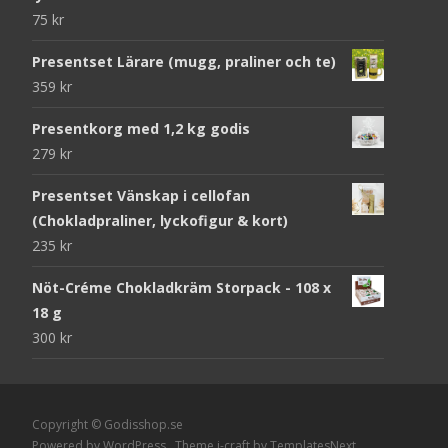
75
kr
Presentset Lärare (mugg, praliner och te)
359
kr
Presentkorg med 1,2 kg godis
279
kr
Presentset Vänskap i cellofan
(Chokladpraliner, lyckofigur & kort)
235
kr
Nöt-Créme Chokladkräm Storpack - 108 x
18 g
300
kr
Copyright © Godisshop.se
Powered by WordPress
, Theme
i-craft
by TemplatesNext.