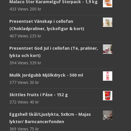
Malaco Stor Karamelguf Storpack - 1,9 kg
433 Views
200
kr
Presentset Vänskap i cellofan
(Chokladpraliner, lyckofigur & kort)
407 Views
235
kr
Presentset God Jul i cellofan (Te, praliner,
lykta och kort)
394 Views
339
kr
Mulik Jordgubb Mjölkdryck - 500 ml
377 Views
30
kr
Skittles Fruits i Påse - 152 g
372 Views
40
kr
Eggshell Skål/Ljuslykta, 5x8cm - Majas
lyktor/ Barncancerfonden
369 Views
75
kr