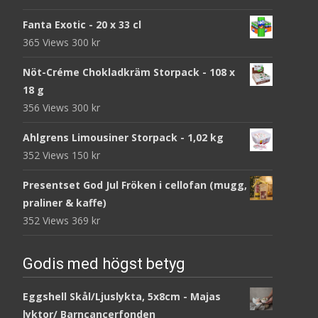
Fanta Exotic - 20 x 33 cl
365 Views
300
kr
Nöt-Créme Chokladkräm Storpack - 108 x
18 g
356 Views
300
kr
Ahlgrens Limousiner Storpack - 1,02 kg
352 Views
150
kr
Presentset God Jul Fröken i cellofan (mugg,
praliner & kaffe)
352 Views
369
kr
Godis med högst betyg
Eggshell Skål/Ljuslykta, 5x8cm - Majas
lyktor/ Barncancerfonden