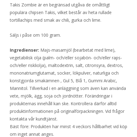
Takis Zombie är en begränsad utgåva de omåttligt
populära chipsen Takis, vilket består av heta rullade
tortillachips med smak av chili, gurka och lime.
Säljs i påse om 100 gram.
Ingredienser:
Majs-masamjöl (bearbetat med lime),
vegetabilisk olja (palm- och/eller sojabön- och/eller raps-
och/eller riskliolja), maltodextrin, salt, citronsyra, dextros,
mononatriumglutamat, socker, lökpulver, naturliga och
konstgjorda smakämnen , Gul 5, Blå 1, Gummi Arabic,
Mannitol. Tillverkad i en anläggning som även kan använda
vete, mjölk, ägg, soja och jordnötter. Förändringar i
produkternas innehåll kan ske. Kontrollera därför alltid
produktinformationen på originalförpackningen. Vid frågor
kontakta vår kundtjänst.
Bäst före: Produkten har minst 4 veckors hållbarhet vid köp
om inget annat anges.