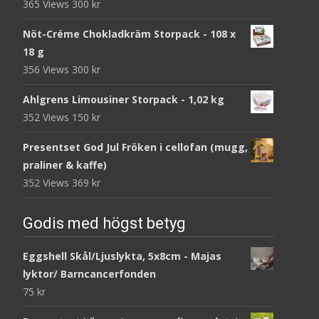
365 Views
300
kr
Nöt-Créme Chokladkräm Storpack - 108 x
18 g
356 Views
300
kr
Ahlgrens Limousiner Storpack - 1,02 kg
352 Views
150
kr
Presentset God Jul Fröken i cellofan (mugg,
praliner & kaffe)
352 Views
369
kr
Godis med högst betyg
Eggshell Skål/Ljuslykta, 5x8cm - Majas
lyktor/ Barncancerfonden
75
kr