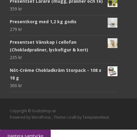
Presentset Lärare (mugg, praliner och te)
359
kr
Presentkorg med 1,2 kg godis
279
kr
Presentset Vänskap i cellofan
(Chokladpraliner, lyckofigur & kort)
235
kr
Nöt-Créme Chokladkräm Storpack - 108 x
18 g
300
kr
Copyright © Godisshop.se
Powered by WordPress
, Theme
i-craft
by TemplatesNext.
Hantera samtycke