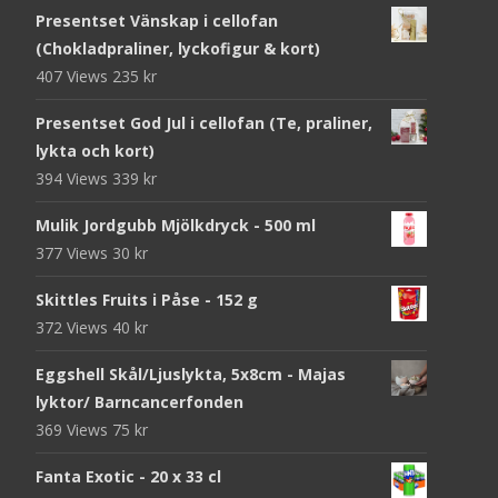
Presentset Vänskap i cellofan
(Chokladpraliner, lyckofigur & kort)
407 Views
235
kr
Presentset God Jul i cellofan (Te, praliner,
lykta och kort)
394 Views
339
kr
Mulik Jordgubb Mjölkdryck - 500 ml
377 Views
30
kr
Skittles Fruits i Påse - 152 g
372 Views
40
kr
Eggshell Skål/Ljuslykta, 5x8cm - Majas
lyktor/ Barncancerfonden
369 Views
75
kr
Fanta Exotic - 20 x 33 cl