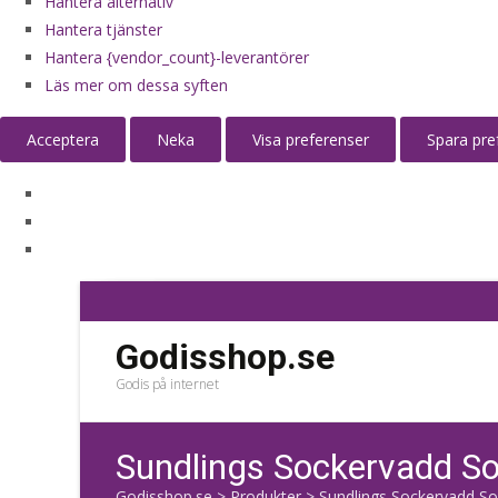
Hantera alternativ
Hantera tjänster
Hantera {vendor_count}-leverantörer
Läs mer om dessa syften
Acceptera
Neka
Visa preferenser
Spara pre
Godisshop.se
Godis på internet
Sundlings Sockervadd So
Godisshop.se
>
Produkter
>
Sundlings Sockervadd So