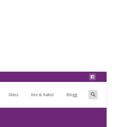
Search
Glass
Kex & Kakor
Blogg
for: