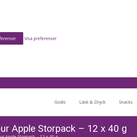
ferenser
Visa preferenser
Skip
to
Godis
Läsk & Dryck
Snacks
content
ur Apple Storpack – 12 x 40 g
ur Apple Storpack – 12 x 40 g