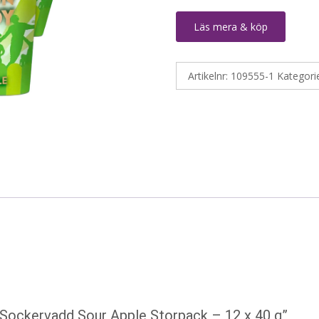
Läs mera & köp
Artikelnr:
109555-1
Kategori
s Sockervadd Sour Apple Storpack – 12 x 40 g”