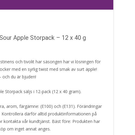
Sour Apple Storpack – 12 x 40 g
inens och tivolit har säsongen har vi lösningen för
ocker med en syrlig twist med smak av surt äpple!
 – och du är bjuden!
e Storpack säljs i 12-pack (12 x 40 gram).
ra, arom, färgämne: (E100) och (E131). Förändringar
. Kontrollera därför alltid produktinformationen på
or kontakta vår kundtjänst. Bäst före: Produkten har
 köp om inget annat anges.