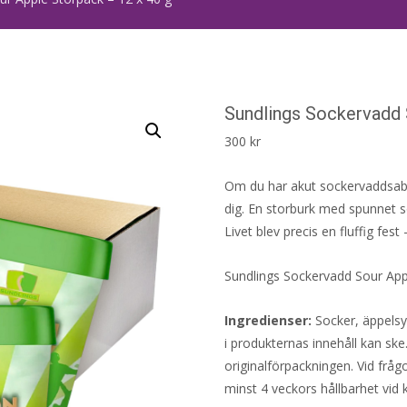
Sundlings Sockervadd 
300
kr
Om du har akut sockervaddsabst
dig. En storburk med spunnet s
Livet blev precis en fluffig fest
Sundlings Sockervadd Sour Appl
Ingredienser:
Socker, äppelsy
i produkternas innehåll kan ske
originalförpackningen. Vid fråg
minst 4 veckors hållbarhet vid