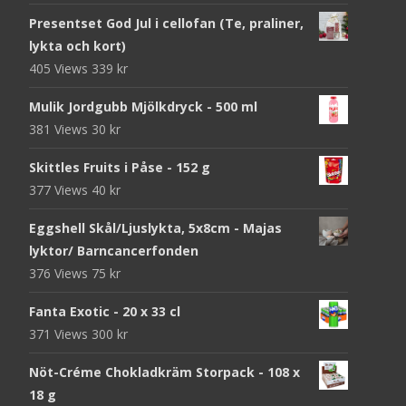
Presentset God Jul i cellofan (Te, praliner,
lykta och kort)
405 Views
339
kr
Mulik Jordgubb Mjölkdryck - 500 ml
381 Views
30
kr
Skittles Fruits i Påse - 152 g
377 Views
40
kr
Eggshell Skål/Ljuslykta, 5x8cm - Majas
lyktor/ Barncancerfonden
376 Views
75
kr
Fanta Exotic - 20 x 33 cl
371 Views
300
kr
Nöt-Créme Chokladkräm Storpack - 108 x
18 g