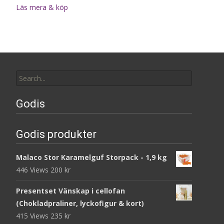
Läs mera & köp
Search
for:
Godis
Godis produkter
Malaco Stor Karamelguf Storpack - 1,9 kg
446 Views
200
kr
Presentset Vänskap i cellofan
(Chokladpraliner, lyckofigur & kort)
415 Views
235
kr