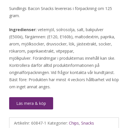
Sundlings Bacon Snacks levereras i förpackning om 125
gram.
Ingredienser:
vetemjöl, solrosolja, salt, bakpulver
(E500ii), färgämnen: (E120, E160b), maltodextrin, paprika,
arom, mjölksocker, druvsocker, lök, jästextrakt, socker,
rökarom, paprikaextrakt, vitpeppar,
mjölkpulver. Förändringar i produkternas innehåll kan ske.
Kontrollera därför alltid produktinformationen på
originalförpackningen. Vid frågor kontakta vår kundtjänst.
Bäst före: Produkten har minst 4 veckors hållbarhet vid köp
om inget annat anges.
Läs mera & köp
Artikelnr:
60847-1
Kategorier:
Chips
,
Snacks