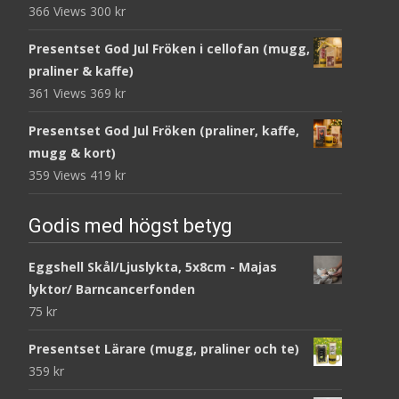
366 Views
300
kr
Presentset God Jul Fröken i cellofan (mugg,
praliner & kaffe)
361 Views
369
kr
Presentset God Jul Fröken (praliner, kaffe,
mugg & kort)
359 Views
419
kr
Godis med högst betyg
Eggshell Skål/Ljuslykta, 5x8cm - Majas
lyktor/ Barncancerfonden
75
kr
Presentset Lärare (mugg, praliner och te)
359
kr