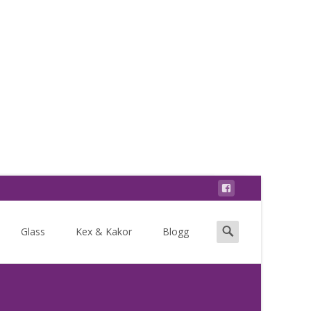
Search
Glass
Kex & Kakor
Blogg
for: