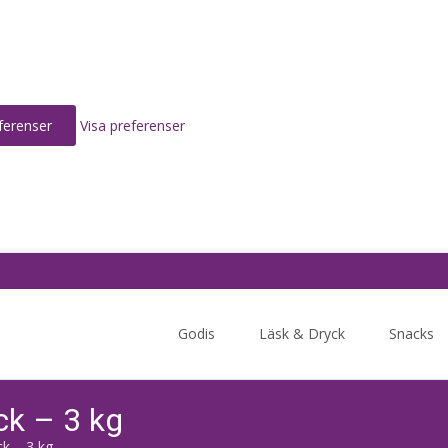
ferenser
Visa preferenser
Skip
to
Godis
Läsk & Dryck
Snacks
content
ck – 3 kg
ck – 3 kg