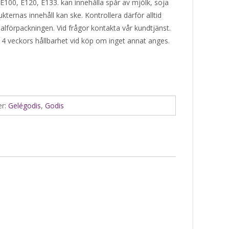
 E100, E120, E133. kan innehålla spår av mjölk, soja
kternas innehåll kan ske. Kontrollera därför alltid
alförpackningen. Vid frågor kontakta vår kundtjänst.
 4 veckors hållbarhet vid köp om inget annat anges.
er:
Gelégodis
,
Godis