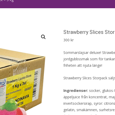
Strawberry Slices Sto
300
kr
Sommarslajsar deluxe! Strawber
jordgubbssmak som för tankarna
friheten att njuta länge!
Strawberry Slices Storpack sälj
Ingredienser:
socker, glukos-f
äppeljuice från koncentrat, ma
invertsockersirap, syror: citron
gelatin, smakämnen, surhetsreg