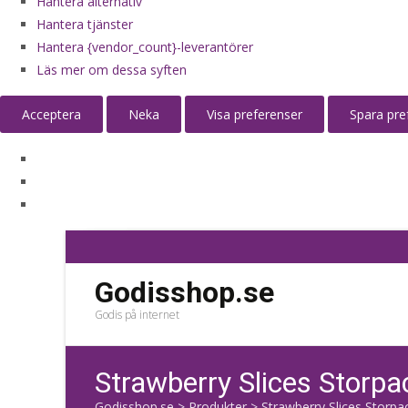
Hantera alternativ
Hantera tjänster
Hantera {vendor_count}-leverantörer
Läs mer om dessa syften
Acceptera
Neka
Visa preferenser
Spara pre
Godisshop.se
Godis på internet
Strawberry Slices Storpa
Godisshop.se
>
Produkter
>
Strawberry Slices Storpa