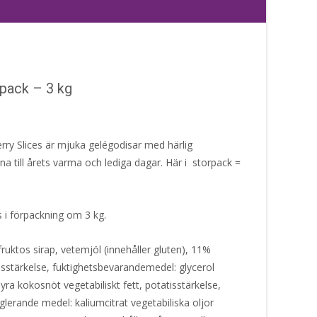
rpack – 3 kg
ry Slices är mjuka gelégodisar med härlig
 till årets varma och lediga dagar. Här i storpack =
s i förpackning om 3 kg.
ruktos sirap, vetemjöl (innehåller gluten), 11%
jsstärkelse, fuktighetsbevarandemedel: glycerol
syra kokosnöt vegetabiliskt fett, potatisstärkelse,
lerande medel: kaliumcitrat vegetabiliska oljor