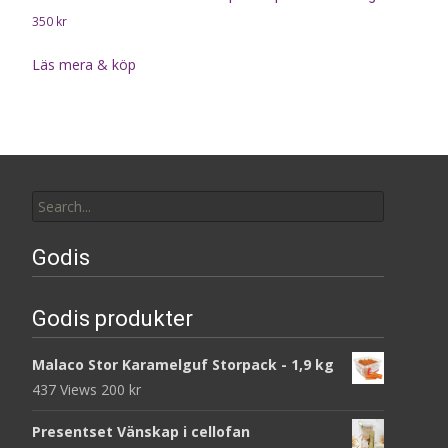
350
kr
Läs mera & köp
Search
for:
Godis
Godis produkter
Malaco Stor Karamelguf Storpack - 1,9 kg
437 Views
200
kr
Presentset Vänskap i cellofan