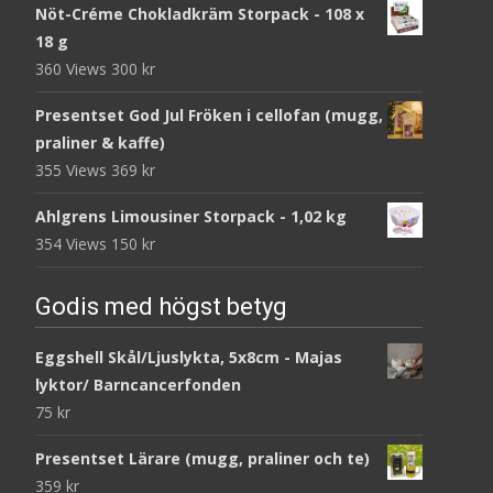
Nöt-Créme Chokladkräm Storpack - 108 x
18 g
360 Views
300
kr
Presentset God Jul Fröken i cellofan (mugg,
praliner & kaffe)
355 Views
369
kr
Ahlgrens Limousiner Storpack - 1,02 kg
354 Views
150
kr
Godis med högst betyg
Eggshell Skål/Ljuslykta, 5x8cm - Majas
lyktor/ Barncancerfonden
75
kr
Presentset Lärare (mugg, praliner och te)
359
kr