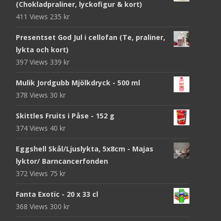
(Chokladpraliner, lyckofigur & kort)
411 Views
235
kr
Presentset God Jul i cellofan (Te, praliner,
lykta och kort)
397 Views
339
kr
Mulik Jordgubb Mjölkdryck - 500 ml
378 Views
30
kr
Skittles Fruits i Påse - 152 g
374 Views
40
kr
Eggshell Skål/Ljuslykta, 5x8cm - Majas
lyktor/ Barncancerfonden
372 Views
75
kr
Fanta Exotic - 20 x 33 cl
368 Views
300
kr