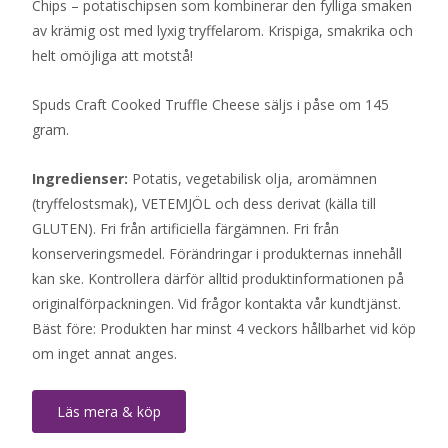
Chips – potatischipsen som kombinerar den fylliga smaken
av krämig ost med lyxig tryffelarom. Krispiga, smakrika och
helt omöjliga att motstå!
Spuds Craft Cooked Truffle Cheese säljs i påse om 145
gram.
Ingredienser:
Potatis, vegetabilisk olja, aromämnen
(tryffelostsmak), VETEMJÖL och dess derivat (källa till
GLUTEN). Fri från artificiella färgämnen. Fri från
konserveringsmedel. Förändringar i produkternas innehåll
kan ske. Kontrollera därför alltid produktinformationen på
originalförpackningen. Vid frågor kontakta vår kundtjänst.
Bäst före: Produkten har minst 4 veckors hållbarhet vid köp
om inget annat anges.
Läs mera & köp