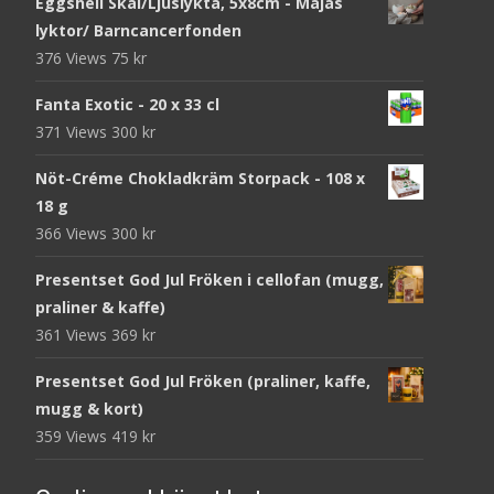
Eggshell Skål/Ljuslykta, 5x8cm - Majas
lyktor/ Barncancerfonden
376 Views
75
kr
Fanta Exotic - 20 x 33 cl
371 Views
300
kr
Nöt-Créme Chokladkräm Storpack - 108 x
18 g
366 Views
300
kr
Presentset God Jul Fröken i cellofan (mugg,
praliner & kaffe)
361 Views
369
kr
Presentset God Jul Fröken (praliner, kaffe,
mugg & kort)
359 Views
419
kr