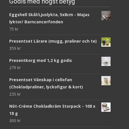
Godis med högst betyg
Eggshell Skål/Ljuslykta, 5x8cm - Majas
lyktor/ Barncancerfonden
75
kr
Presentset Lärare (mugg, praliner och te)
359
kr
Presentkorg med 1,2 kg godis
279
kr
Presentset Vänskap i cellofan
(Chokladpraliner, lyckofigur & kort)
235
kr
Nöt-Créme Chokladkräm Storpack - 108 x
18 g
300
kr