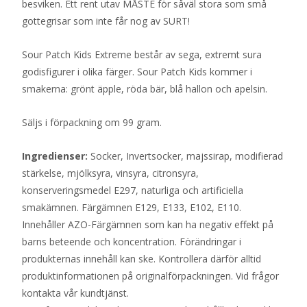
besviken. Ett rent utav MÅSTE för såväl stora som små
gottegrisar som inte får nog av SURT!
Sour Patch Kids Extreme består av sega, extremt sura
godisfigurer i olika färger. Sour Patch Kids kommer i
smakerna: grönt äpple, röda bär, blå hallon och apelsin.
Säljs i förpackning om 99 gram.
Ingredienser:
Socker, Invertsocker, majssirap, modifierad
stärkelse, mjölksyra, vinsyra, citronsyra,
konserveringsmedel E297, naturliga och artificiella
smakämnen. Färgämnen E129, E133, E102, E110.
Innehåller AZO-Färgämnen som kan ha negativ effekt på
barns beteende och koncentration. Förändringar i
produkternas innehåll kan ske. Kontrollera därför alltid
produktinformationen på originalförpackningen. Vid frågor
kontakta vår kundtjänst.