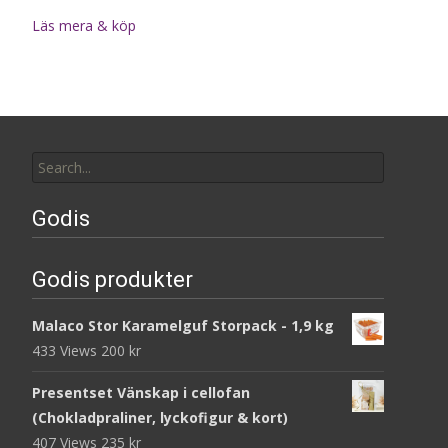
Läs mera & köp
Search
for:
Godis
Godis produkter
Malaco Stor Karamelguf Storpack - 1,9 kg
433 Views
200
kr
Presentset Vänskap i cellofan
(Chokladpraliner, lyckofigur & kort)
407 Views
235
kr