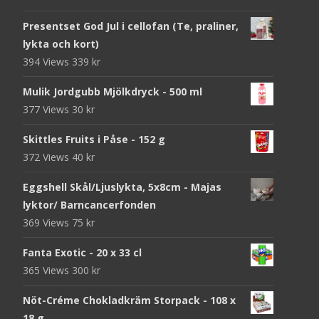
Presentset God Jul i cellofan (Te, praliner,
lykta och kort)
394 Views
339
kr
Mulik Jordgubb Mjölkdryck - 500 ml
377 Views
30
kr
Skittles Fruits i Påse - 152 g
372 Views
40
kr
Eggshell Skål/Ljuslykta, 5x8cm - Majas
lyktor/ Barncancerfonden
369 Views
75
kr
Fanta Exotic - 20 x 33 cl
365 Views
300
kr
Nöt-Créme Chokladkräm Storpack - 108 x
18 g