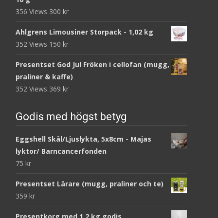
356 Views
300
kr
Ahlgrens Limousiner Storpack - 1,02 kg
352 Views
150
kr
Presentset God Jul Fröken i cellofan (mugg,
praliner & kaffe)
352 Views
369
kr
Godis med högst betyg
Eggshell Skål/Ljuslykta, 5x8cm - Majas
lyktor/ Barncancerfonden
75
kr
Presentset Lärare (mugg, praliner och te)
359
kr
Presentkorg med 1,2 kg godis