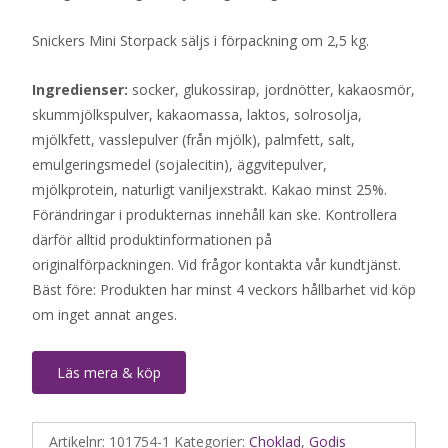
Snickers Mini Storpack säljs i förpackning om 2,5 kg.
Ingredienser:
socker, glukossirap, jordnötter, kakaosmör,
skummjölkspulver, kakaomassa, laktos, solrosolja,
mjölkfett, vasslepulver (från mjölk), palmfett, salt,
emulgeringsmedel (sojalecitin), äggvitepulver,
mjölkprotein, naturligt vaniljexstrakt. Kakao minst 25%.
Förändringar i produkternas innehåll kan ske. Kontrollera
därför alltid produktinformationen på
originalförpackningen. Vid frågor kontakta vår kundtjänst.
Bäst före: Produkten har minst 4 veckors hållbarhet vid köp
om inget annat anges.
Läs mera & köp
Artikelnr:
101754-1
Kategorier:
Choklad
,
Godis