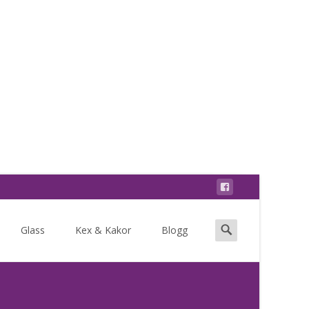
Search
Glass
Kex & Kakor
Blogg
for: