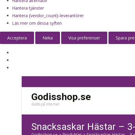
Hantera alternativ
Hantera tjänster
Hantera {vendor_count}-leverantörer
Läs mer om dessa syften
Acceptera
Neka
Visa preferenser
Spara pre
Godisshop.se
Godis på internet
Snacksaskar Hästar – 3
Godisshop.se
>
Produkter
>
Snacksaskar Hästar – 3-