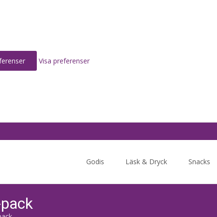
ferenser
Visa preferenser
Skip
to
Godis
Läsk & Dryck
Snacks
content
-pack
pack