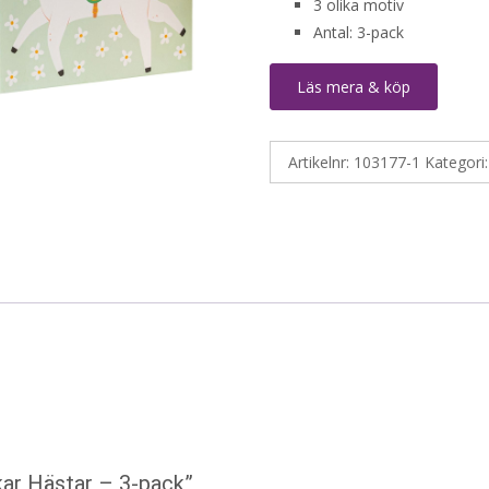
3 olika motiv
Antal: 3-pack
Läs mera & köp
Artikelnr:
103177-1
Kategori
kar Hästar – 3-pack”