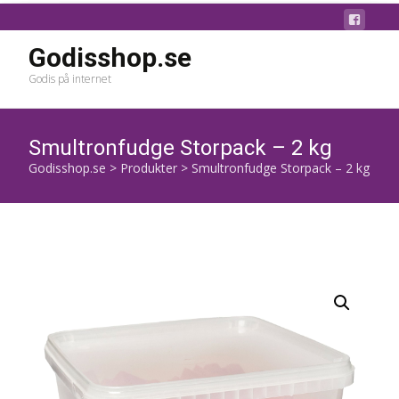
Godisshop.se
Godis på internet
Smultronfudge Storpack – 2 kg
Godisshop.se
>
Produkter
>
Smultronfudge Storpack – 2 kg