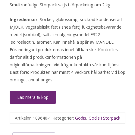
Smultronfudge Storpack säljs i förpackning om 2 kg.
Ingredienser:
Socker, glukossirap, sockrad kondenserad
MJÖLK, vegetabiliskt fett ( shea fett) fuktighetsbevarande
medel (sorbitol), salt, emulgeringsmedel E322
solroslecitin, aromer. Kan innehålla spår av MANDEL.
Förändringar i produkternas innehåll kan ske. Kontrollera
därför alltid produktinformationen på
originalförpackningen. Vid frågor kontakta vår kundtjänst.
Bäst före: Produkten har minst 4 veckors hållbarhet vid köp
om inget annat anges.
Läs mera & köp
Artikelnr:
109640-1
Kategorier:
Godis
,
Godis i Storpack