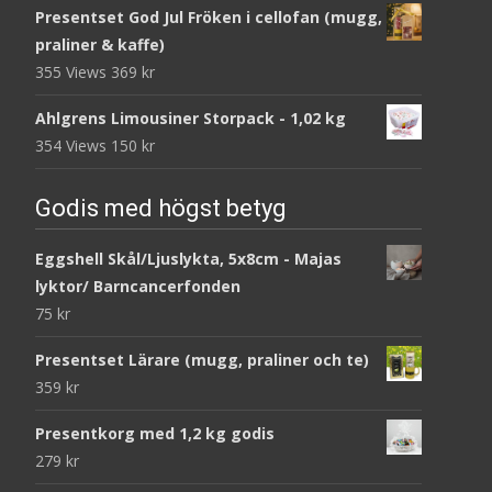
Presentset God Jul Fröken i cellofan (mugg,
praliner & kaffe)
355 Views
369
kr
Ahlgrens Limousiner Storpack - 1,02 kg
354 Views
150
kr
Godis med högst betyg
Eggshell Skål/Ljuslykta, 5x8cm - Majas
lyktor/ Barncancerfonden
75
kr
Presentset Lärare (mugg, praliner och te)
359
kr
Presentkorg med 1,2 kg godis
279
kr