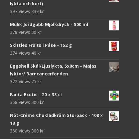
lykta och kort)
397 Views
339
kr
Mulik Jordgubb Mjölkdryck - 500 ml
378 Views
30
kr
Skittles Fruits i Påse - 152 g
374 Views
40
kr
Eggshell Skål/Ljuslykta, 5x8cm - Majas
lyktor/ Barncancerfonden
372 Views
75
kr
Fanta Exotic - 20 x 33 cl
368 Views
300
kr
Nöt-Créme Chokladkräm Storpack - 108 x
18 g
360 Views
300
kr