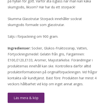
på hyllan för gott. Varför äta isglass när man kan käka
skumgodis, liksom? Här har du ett storpack!
Skumma Glasstrutar Storpack innehåller sockrat
skumgodis formade som glasstrutar.
Säljs i förpackning om 900 gram.
Ingredienser:
Socker, Glukos-Fruktossirap, Vatten,
Förtjockningsmedel: Gelatin från gris, Färgämnen:
E100,E120,E133, Aromer, Majsstärkelse. Förändringar i
produkternas innehåll kan ske. Kontrollera därför alltid
produktinformationen på originalförpackningen. Vid frågor
kontakta vår kundtjänst. Bäst före: Produkten har minst 4
veckors hållbarhet vid köp om inget annat anges.
Läs mera & köp