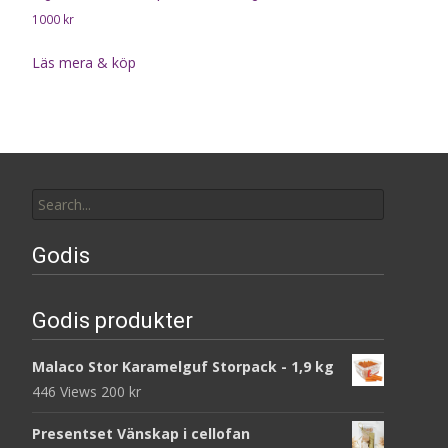
1000
kr
Läs mera & köp
Search
for:
Godis
Godis produkter
Malaco Stor Karamelguf Storpack - 1,9 kg
446 Views
200
kr
Presentset Vänskap i cellofan