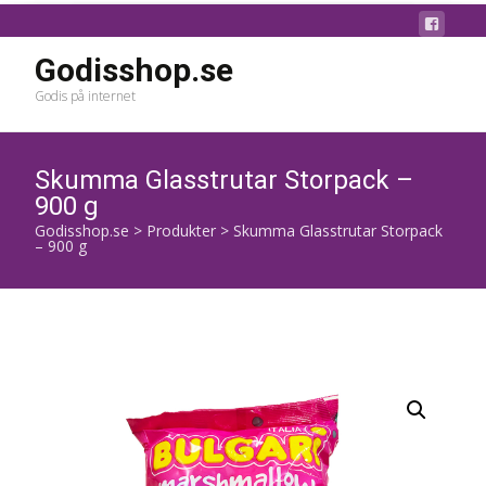
Godisshop.se
Godis på internet
Skumma Glasstrutar Storpack –
900 g
Godisshop.se
>
Produkter
>
Skumma Glasstrutar Storpack
– 900 g