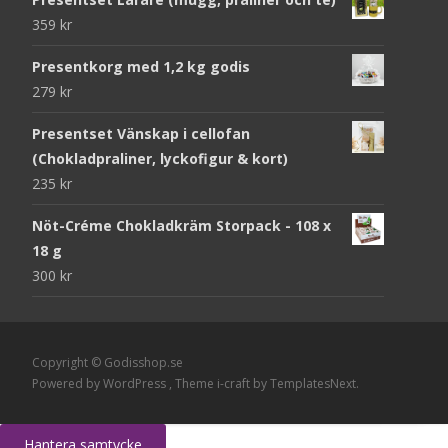
359
kr
Presentkorg med 1,2 kg godis
279
kr
Presentset Vänskap i cellofan
(Chokladpraliner, lyckofigur & kort)
235
kr
Nöt-Créme Chokladkräm Storpack - 108 x
18 g
300
kr
Copyright © Godisshop.se
Powered by WordPress
, Theme
i-craft
by TemplatesNext.
Hantera samtycke