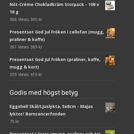
Nöt-Créme Chokladkräm Storpack - 108 x
18 g
366 Views
300
kr
Presentset God Jul Fröken i cellofan (mugg,
praliner & kaffe)
361 Views
369
kr
Presentset God Jul Fröken (praliner, kaffe,
mugg & kort)
359 Views
419
kr
Godis med högst betyg
Eggshell Skål/Ljuslykta, 5x8cm - Majas
lyktor/ Barncancerfonden
75
kr
Presentset Lärare (mugg, praliner och te)