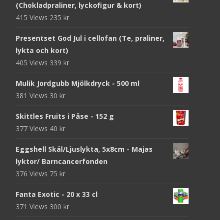
(Chokladpraliner, lyckofigur & kort)
415 Views
235
kr
Presentset God Jul i cellofan (Te, praliner,
lykta och kort)
405 Views
339
kr
Mulik Jordgubb Mjölkdryck - 500 ml
381 Views
30
kr
Skittles Fruits i Påse - 152 g
377 Views
40
kr
Eggshell Skål/Ljuslykta, 5x8cm - Majas
lyktor/ Barncancerfonden
376 Views
75
kr
Fanta Exotic - 20 x 33 cl
371 Views
300
kr