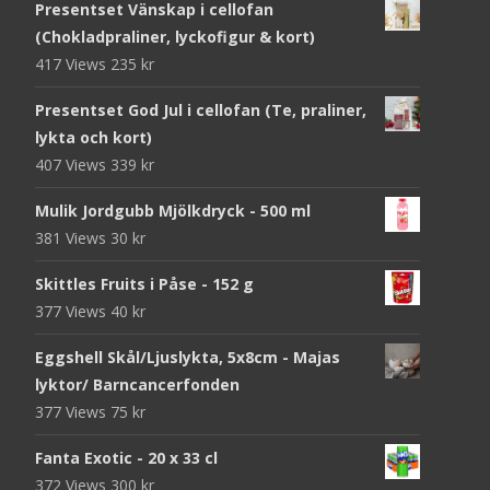
Presentset Vänskap i cellofan
(Chokladpraliner, lyckofigur & kort)
417 Views
235
kr
Presentset God Jul i cellofan (Te, praliner,
lykta och kort)
407 Views
339
kr
Mulik Jordgubb Mjölkdryck - 500 ml
381 Views
30
kr
Skittles Fruits i Påse - 152 g
377 Views
40
kr
Eggshell Skål/Ljuslykta, 5x8cm - Majas
lyktor/ Barncancerfonden
377 Views
75
kr
Fanta Exotic - 20 x 33 cl
372 Views
300
kr