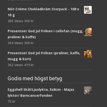
Nöt-Créme Chokladkräm Storpack - 108 x
18 g
366 Views
300
kr
Presentset God Jul Fröken i cellofan (mugg,
praliner & kaffe)
364 Views
369
kr
Presentset God Jul Fröken (praliner, kaffe,
mugg & kort)
362 Views
419
kr
Godis med högst betyg
Eggshell Skål/Ljuslykta, 5x8cm - Majas
lyktor/ Barncancerfonden
75
kr