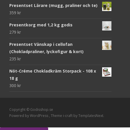
Presentset Lärare (mugg, praliner och te)
359
kr
Presentkorg med 1,2 kg godis
279
kr
Presentset Vänskap i cellofan
(Chokladpraliner, lyckofigur & kort)
235
kr
Nöt-Créme Chokladkräm Storpack - 108 x
18 g
300
kr
Copyright © Godisshop.se
Powered by WordPress
, Theme
i-craft
by TemplatesNext.