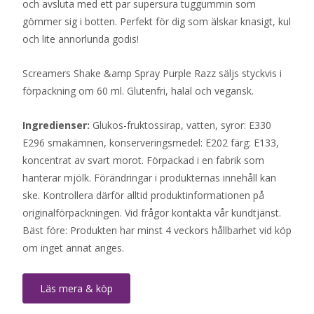
och avsluta med ett par supersura tuggummin som
gömmer sig i botten. Perfekt för dig som älskar knasigt, kul
och lite annorlunda godis!
Screamers Shake &amp Spray Purple Razz säljs styckvis i
förpackning om 60 ml. Glutenfri, halal och vegansk.
Ingredienser:
Glukos-fruktossirap, vatten, syror: E330
E296 smakämnen, konserveringsmedel: E202 färg: E133,
koncentrat av svart morot. Förpackad i en fabrik som
hanterar mjölk. Förändringar i produkternas innehåll kan
ske. Kontrollera därför alltid produktinformationen på
originalförpackningen. Vid frågor kontakta vår kundtjänst.
Bäst före: Produkten har minst 4 veckors hållbarhet vid köp
om inget annat anges.
Läs mera & köp