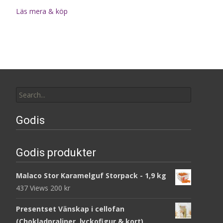
Läs mera & köp
Search
for:
Godis
Godis produkter
Malaco Stor Karamelguf Storpack - 1,9 kg
437 Views
200
kr
Presentset Vänskap i cellofan
(Chokladpraliner, lyckofigur & kort)