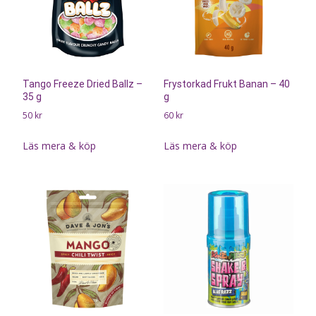
Tango Freeze Dried Ballz –
Frystorkad Frukt Banan – 40
35 g
g
50
kr
60
kr
Läs mera & köp
Läs mera & köp