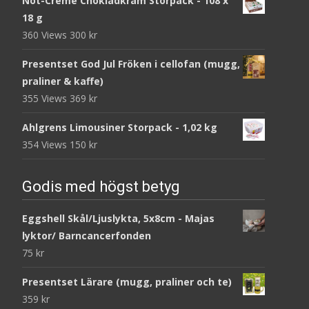
Nöt-Créme Chokladkräm Storpack - 108 x
18 g
360 Views
300
kr
Presentset God Jul Fröken i cellofan (mugg,
praliner & kaffe)
355 Views
369
kr
Ahlgrens Limousiner Storpack - 1,02 kg
354 Views
150
kr
Godis med högst betyg
Eggshell Skål/Ljuslykta, 5x8cm - Majas
lyktor/ Barncancerfonden
75
kr
Presentset Lärare (mugg, praliner och te)
359
kr