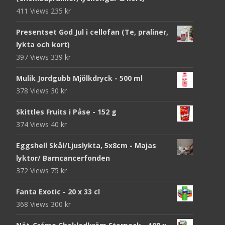
411 Views
235
kr
Presentset God Jul i cellofan (Te, praliner,
lykta och kort)
397 Views
339
kr
Mulik Jordgubb Mjölkdryck - 500 ml
378 Views
30
kr
Skittles Fruits i Påse - 152 g
374 Views
40
kr
Eggshell Skål/Ljuslykta, 5x8cm - Majas
lyktor/ Barncancerfonden
372 Views
75
kr
Fanta Exotic - 20 x 33 cl
368 Views
300
kr