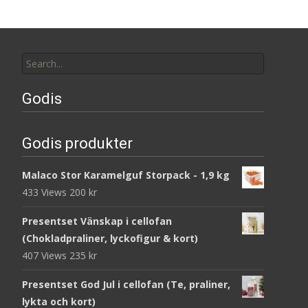
Search
for:
Godis
Godis produkter
Malaco Stor Karamelguf Storpack - 1,9 kg
433 Views
200
kr
Presentset Vänskap i cellofan
(Chokladpraliner, lyckofigur & kort)
407 Views
235
kr
Presentset God Jul i cellofan (Te, praliner,
lykta och kort)