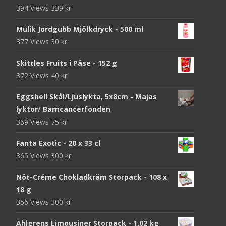
394 Views
339
kr
Mulik Jordgubb Mjölkdryck - 500 ml
377 Views
30
kr
Skittles Fruits i Påse - 152 g
372 Views
40
kr
Eggshell Skål/Ljuslykta, 5x8cm - Majas
lyktor/ Barncancerfonden
369 Views
75
kr
Fanta Exotic - 20 x 33 cl
365 Views
300
kr
Nöt-Créme Chokladkräm Storpack - 108 x
18 g
356 Views
300
kr
Ahlgrens Limousiner Storpack - 1,02 kg