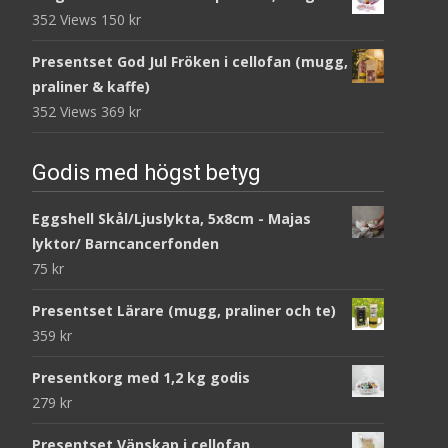
352 Views
150
kr
Presentset God Jul Fröken i cellofan (mugg,
praliner & kaffe)
352 Views
369
kr
Godis med högst betyg
Eggshell Skål/Ljuslykta, 5x8cm - Majas
lyktor/ Barncancerfonden
75
kr
Presentset Lärare (mugg, praliner och te)
359
kr
Presentkorg med 1,2 kg godis
279
kr
Presentset Vänskap i cellofan