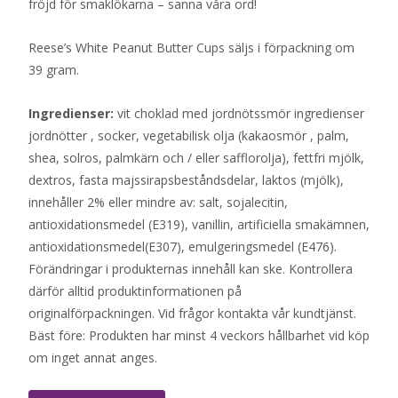
fröjd för smaklökarna – sanna våra ord!
Reese’s White Peanut Butter Cups säljs i förpackning om
39 gram.
Ingredienser:
vit choklad med jordnötssmör ingredienser
jordnötter , socker, vegetabilisk olja (kakaosmör , palm,
shea, solros, palmkärn och / eller safflorolja), fettfri mjölk,
dextros, fasta majssirapsbeståndsdelar, laktos (mjölk),
innehåller 2% eller mindre av: salt, sojalecitin,
antioxidationsmedel (E319), vanillin, artificiella smakämnen,
antioxidationsmedel(E307), emulgeringsmedel (E476).
Förändringar i produkternas innehåll kan ske. Kontrollera
därför alltid produktinformationen på
originalförpackningen. Vid frågor kontakta vår kundtjänst.
Bäst före: Produkten har minst 4 veckors hållbarhet vid köp
om inget annat anges.