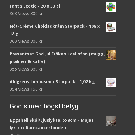
Fanta Exotic - 20 x 33 cl
368 Views
300
kr
Nöt-Créme Chokladkräm Storpack - 108 x
18 g
360 Views
300
kr
Presentset God Jul Fröken i cellofan (mugg,
praliner & kaffe)
355 Views
369
kr
Ahlgrens Limousiner Storpack - 1,02 kg
354 Views
150
kr
Godis med högst betyg
Eggshell Skål/Ljuslykta, 5x8cm - Majas
lyktor/ Barncancerfonden