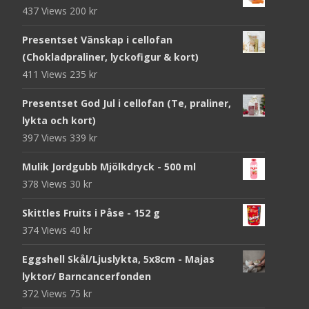
437 Views
200
kr
Presentset Vänskap i cellofan
(Chokladpraliner, lyckofigur & kort)
411 Views
235
kr
Presentset God Jul i cellofan (Te, praliner,
lykta och kort)
397 Views
339
kr
Mulik Jordgubb Mjölkdryck - 500 ml
378 Views
30
kr
Skittles Fruits i Påse - 152 g
374 Views
40
kr
Eggshell Skål/Ljuslykta, 5x8cm - Majas
lyktor/ Barncancerfonden
372 Views
75
kr