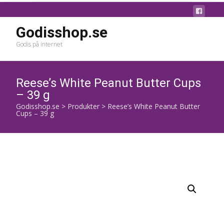
Godisshop.se
Godis på internet
Reese’s White Peanut Butter Cups
– 39 g
Godisshop.se
>
Produkter
>
Reese’s White Peanut Butter
Cups – 39 g