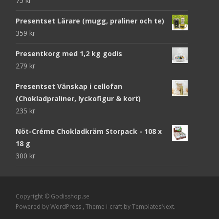
75
kr
Presentset Lärare (mugg, praliner och te)
359
kr
Presentkorg med 1,2 kg godis
279
kr
Presentset Vänskap i cellofan
(Chokladpraliner, lyckofigur & kort)
235
kr
Nöt-Créme Chokladkräm Storpack - 108 x
18 g
300
kr
Copyright © Godisshop.se
Powered by WordPress
, Theme
i-craft
by TemplatesNext.