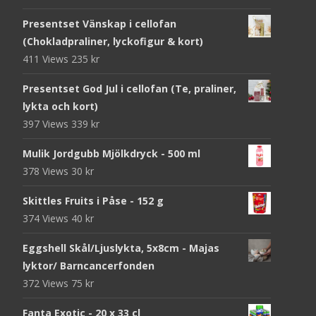
Presentset Vänskap i cellofan
(Chokladpraliner, lyckofigur & kort)
411 Views
235
kr
Presentset God Jul i cellofan (Te, praliner,
lykta och kort)
397 Views
339
kr
Mulik Jordgubb Mjölkdryck - 500 ml
378 Views
30
kr
Skittles Fruits i Påse - 152 g
374 Views
40
kr
Eggshell Skål/Ljuslykta, 5x8cm - Majas
lyktor/ Barncancerfonden
372 Views
75
kr
Fanta Exotic - 20 x 33 cl