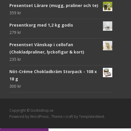
Presentset Lärare (mugg, praliner och te)
359
kr
Presentkorg med 1,2 kg godis
279
kr
Presentset Vänskap i cellofan
(Chokladpraliner, lyckofigur & kort)
235
kr
Nöt-Créme Chokladkräm Storpack - 108 x
18 g
300
kr
Copyright © Godisshop.se
Powered by WordPress
, Theme
i-craft
by TemplatesNext.