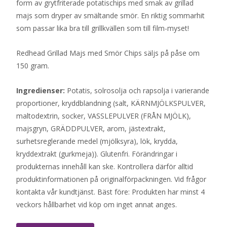
form av grytfriterade potatischips med smak av grillad
majs som dryper av smältande smör. En riktig sommarhit
som passar lika bra till grillkvällen som till film-myset!
Redhead Grillad Majs med Smör Chips säljs på påse om
150 gram.
Ingredienser:
Potatis, solrosolja och rapsolja i varierande
proportioner, kryddblandning (salt, KÄRNMJÖLKSPULVER,
maltodextrin, socker, VASSLEPULVER (FRÅN MJÖLK),
majsgryn, GRÄDDPULVER, arom, jästextrakt,
surhetsreglerande medel (mjölksyra), lök, krydda,
kryddextrakt (gurkmeja)). Glutenfri. Förändringar i
produkternas innehåll kan ske. Kontrollera därför alltid
produktinformationen på originalförpackningen. Vid frågor
kontakta vår kundtjänst. Bäst före: Produkten har minst 4
veckors hållbarhet vid köp om inget annat anges.