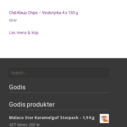
Chili Klaus Chips – Vindstyrka 4 x 150 g
60
kr
Läs mera & köp
Search
for:
Godis
Godis produkter
Malaco Stor Karamelguf Storpack - 1,9 kg
437 Views
200
kr