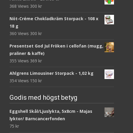
368 Views
300
kr
Nöt-Créme Chokladkräm Storpack - 108 x
18 g
360 Views
300
kr
Presentset God Jul Fröken i cellofan (mugg,
praliner & kaffe)
355 Views
369
kr
Ahlgrens Limousiner Storpack - 1,02 kg
354 Views
150
kr
Godis med högst betyg
Eggshell Skål/Ljuslykta, 5x8cm - Majas
lyktor/ Barncancerfonden
75
kr