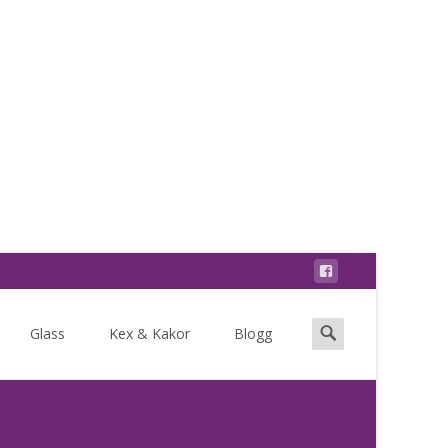
Search
Glass
Kex & Kakor
Blogg
for: