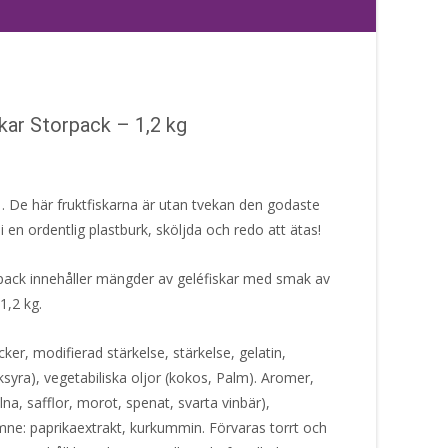
ar Storpack – 1,2 kg
la… De här fruktfiskarna är utan tvekan den godaste
 en ordentlig plastburk, sköljda och redo att ätas!
ack innehåller mängder av geléfiskar med smak av
 1,2 kg.
ker, modifierad stärkelse, stärkelse, gelatin,
syra), vegetabiliska oljor (kokos, Palm). Aromer,
llna, safflor, morot, spenat, svarta vinbär),
ne: paprikaextrakt, kurkummin. Förvaras torrt och