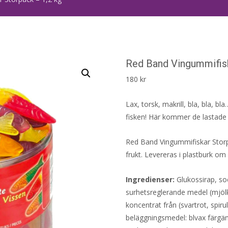
Red Band Vingummifisk
180
kr
Lax, torsk, makrill, bla, bla, b
fisken! Här kommer de lastade i
Red Band Vingummifiskar Storp
frukt. Levereras i plastburk om
Ingredienser:
Glukossirap, soc
surhetsreglerande medel (mjölk
koncentrat från (svartrot, spiru
beläggningsmedel: blvax färgäm