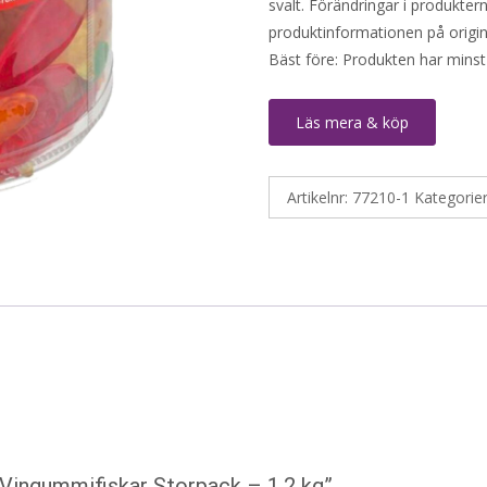
svalt. Förändringar i produktern
produktinformationen på origin
Bäst före: Produkten har minst
Läs mera & köp
Artikelnr:
77210-1
Kategorie
 Vingummifiskar Storpack – 1,2 kg”