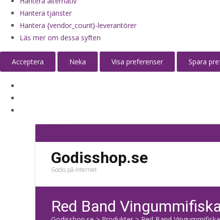
Hantera alternativ
Hantera tjänster
Hantera {vendor_count}-leverantörer
Läs mer om dessa syften
Acceptera
Neka
Visa preferenser
Spara pre
Godisshop.se
Godis på internet
Red Band Vingummifiskar
Godisshop.se
>
Produkter
>
Red Band Vingummifiskar