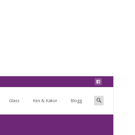
Search
Glass
Kex & Kakor
Blogg
for: