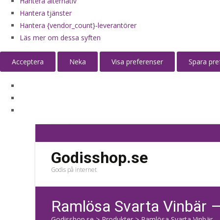
Hantera alternativ
Hantera tjänster
Hantera {vendor_count}-leverantörer
Läs mer om dessa syften
Acceptera
Neka
Visa preferenser
Spara pre
Godisshop.se
Godis på internet
Ramlösa Svarta Vinbär –
Godisshop.se
>
Produkter
>
Ramlösa Svarta Vinbär – 