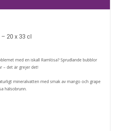
– 20 x 33 cl
roblemet med en iskall Ramlösa? Sprudlande bubblor
r – det är grejer det!
naturligt mineralvatten med smak av mango och grape
ösa hälsobrunn.