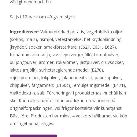
väldigt näpen och fin!
Säljs i 12-pack om 40 gram styck.
Ingredienser:
Vakuumtorkad potatis, vegetabiliska oljor:
(solros, majs), rismjöl, vetestärkelse, het kryddblandning:
[kryddor, socker, smakförstärkare: (E621, E631, E627),
fullhärdad solrosolja, vasslepulver (mjölk), tomatpulver,
buljongpulver, aromer, rökaromer, jästpulver, druvsocker,
laktos (mjölk), surhetsreglerande medel: (E270),
mjölkproteiner, lökpulver, jalapenoextrakt, paprikapulver,
chilipulver, färgämnen: (E160c)], emulgeringsmedel: (E471),
maltodextrin, salt. Förändringar i produkternas innehåll kan
ske. Kontrollera därför alltid produktinformationen på
originalförpackningen. Vid frågor kontakta vår kundtjänst.
Bäst före: Produkten har minst 4 veckors hållbarhet vid köp
om inget annat anges.