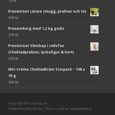
75
kr
Presentset Lärare (mugg, praliner och te)
359
kr
Presentkorg med 1,2 kg godis
279
kr
Presentset Vänskap i cellofan
(Chokladpraliner, lyckofigur & kort)
235
kr
Nöt-Créme Chokladkräm Storpack - 108 x
18 g
300
kr
Copyright © Godisshop.se
Powered by WordPress
, Theme
i-craft
by TemplatesNext.