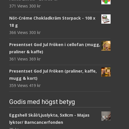
371 Views
300
kr
Nöt-Créme Chokladkräm Storpack - 108 x
18 g
366 Views
300
kr
Presentset God Jul Fröken i cellofan (mugg,
praliner & kaffe)
361 Views
369
kr
Presentset God Jul Fröken (praliner, kaffe,
mugg & kort)
359 Views
419
kr
Godis med högst betyg
Eggshell Skål/Ljuslykta, 5x8cm - Majas
lyktor/ Barncancerfonden