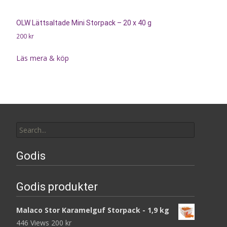
OLW Lättsaltade Mini Storpack – 20 x 40 g
200
kr
Läs mera & köp
Search
for:
Godis
Godis produkter
Malaco Stor Karamelguf Storpack - 1,9 kg
446 Views
200
kr