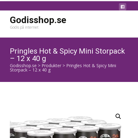
Godisshop.se
Godis på internet
Pringles Hot & Spicy Mini Storpack
– 12 x 40 g
Godisshop.se
>
Produkter
>
Pringles Hot & Spicy Mini
Storpack – 12 x 40 g